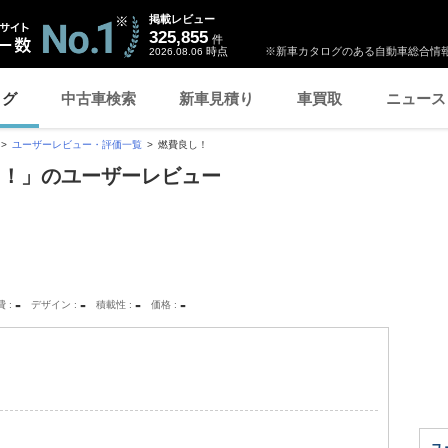
掲載レビュー
325,855
件
時点
※新車カタログのある自動車総合情報
2026.08.06
ログ
中古車検索
新車見積り
車買取
ニュース
ユーザーレビュー・評価一覧
燃費良し！
し！」のユーザーレビュー
-
-
-
-
費
デザイン
積載性
価格