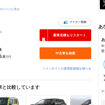
覧のページに戻る
マイカー登録
あ
込）
新車見積もりスタート
申
格
愛
中古車を検索
6
.6
万円
インサイトの車買取相場を調べる
車と比較しています
※