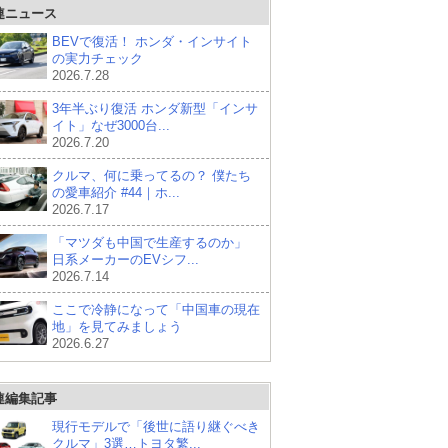
連ニュース
BEVで復活！ ホンダ・インサイト
の実力チェック
2026.7.28
3年半ぶり復活 ホンダ新型「インサ
イト」なぜ3000台...
2026.7.20
クルマ、何に乗ってるの？ 僕たち
の愛車紹介 #44｜ホ...
2026.7.17
「マツダも中国で生産するのか」
日系メーカーのEVシフ...
2026.7.14
ここで冷静になって「中国車の現在
地」を見てみましょう
2026.6.27
連編集記事
現行モデルで「後世に語り継ぐべき
クルマ」3選…トヨタ繁...