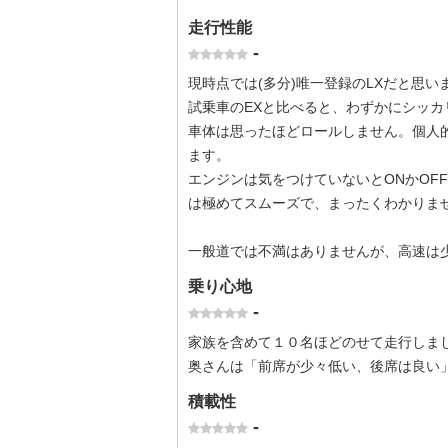
走行性能
-
現時点では(多分)唯一登録のLXだと思い
試乗車のEXと比べると、わずかにシッカ
車体は思ったほどロールしません。個人
ます。
エンジンは気をつけていないとONかOFF
は極めてスムーズで、まったくわかりま
一般道では不満はありませんが、高速は
乗り心地
-
家族を含めて１０名ほどのせて走行しま
奥さんは「前席が少々低い、後席は良い
積載性
-