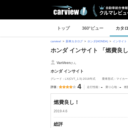
トップ
360°ビュー
カタ
carview!
新車カタログ
ホンダ(HONDA)
インサイト
ホンダ インサイト 「燃費良
VanVeen
さん
ホンダ インサイト
グレード：LX(CVT_1.5) 2018年式
乗車形式：マイカー
4
-
-
評価
走行性能
乗り心地
燃
燃費良し！
2019.4.6
総評