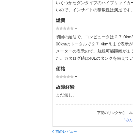
いくつかセダンタイプのハイブリッドカ
いので、インサイトの積載性は満足です
燃費
-
初回の給油で、コンピュータは２７.0km
00kmのトータルで２７.4km/Lまで表
メーターの表示ので、航続可能距離が１５
た。カタログ値は40Lのタンクを備えて
価格
-
故障経験
まだ無し。
下記のリンクから「み
「みん
前のレビュー