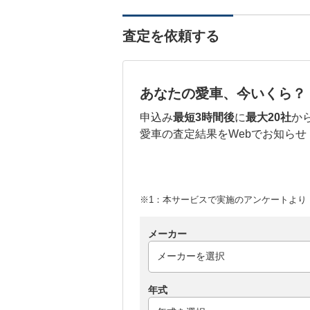
査定を依頼する
あなたの愛車、今いくら？
申込み
最短3時間後
に
最大20社
か
愛車の査定結果をWebでお知らせ
※1：本サービスで実施のアンケートより （
メーカー
年式