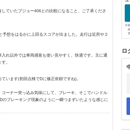
ユ
していたプジョー406との比較になること、ご了承くださ
※
」と予想をはるかに上回るスコアが出ました。走行は近所や２
。
ロ
庫入れ以外では車両感覚も使い見やすく、快適です。主に通
ます。
ています(初回点検でDに修正依頼ですね)。
 コーナー突っ込み気味にして、ブレーキ、そこでハンドル
WDのブレーキング現象のように一瞬つまずいたような感じに