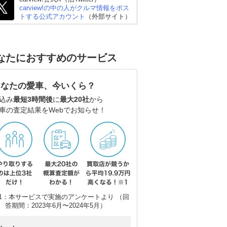
carview!の中の人がクルマ情報をポス
トする公式アカウント
（外部サイト）
なたにおすすめのサービス
あなたの愛車、今いくら？
込み
最短3時間後
に
最大20社
から
車の査定結果をWebでお知らせ！
1：本サービスで実施のアンケートより （回
答期間：2023年6月〜2024年5月）