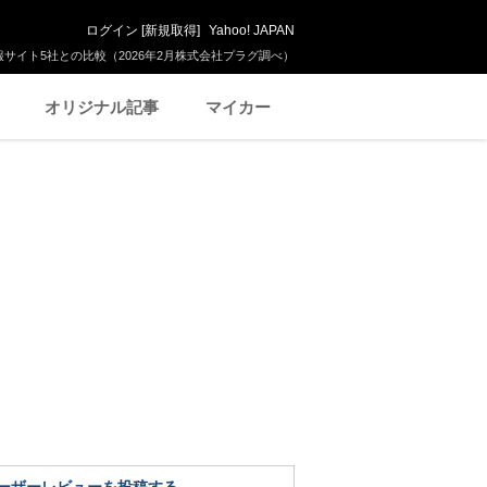
ログイン
[
新規取得
]
Yahoo! JAPAN
サイト5社との比較（2026年2月株式会社プラグ調べ）
オリジナル記事
マイカー