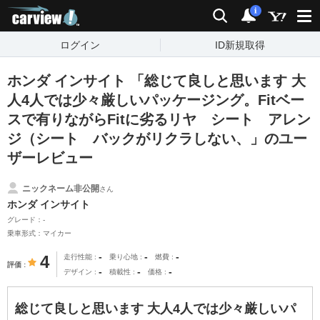
carview!
検索
通知
i
ログイン
ID新規取得
ホンダ インサイト 「総じて良しと思います 大
人4人では少々厳しいパッケージング。Fitベー
スで有りながらFitに劣るリヤ シート アレン
ジ（シート バックがリクラしない、」のユー
ザーレビュー
ニックネーム非公開
さん
ホンダ インサイト
グレード：-
乗車形式：マイカー
-
-
-
4
走行性能
乗り心地
燃費
評価
-
-
-
デザイン
積載性
価格
総じて良しと思います 大人4人では少々厳しいパ