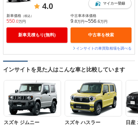
マイカー登録
4.0
新車価格
中古車本体価格
（税込）
550
9
556
.0
.8
.6
万円
万円〜
万円
新車見積もり(無料)
中古車を検索
インサイトの車買取相場を調べる
インサイトを見た人はこんな車と比較しています
スズキ ジムニー
スズキ ハスラー
日産