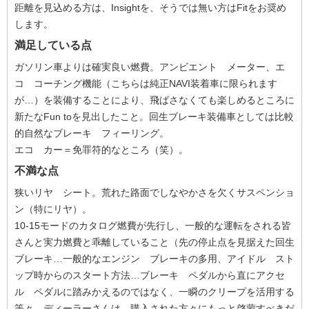
距離を見込める方は、Insightを、そうでは無い方はFitをお奨め
します。
満足している点
ガソリン車よりは確実良い燃費。アンビエント メーター、エ
コ コーチング機能（こちらは純正NAVI装着車に限られます
が…）を装備することにより、飛ばさなくても楽しめるところに
新たなFun toを見出したこと。回生ブレーキ装備車としては比較
的自然なブレーキ フィーリング。
エコ カー＝免罪符的なところ（笑）。
不満な点
狭いリヤ シート。荒れた路面でしなやかさを欠くサスペンショ
ン（特にリヤ）。
10-15モードのカタログ燃費が先行し、一般的な運転をされる皆
さんと実力燃費と乖離していること（先の停止点を見据えた回生
ブレーキ…一般的なエンジン ブレーキの多用、アイドル スト
ップ時からのスタート方法…ブレーキ ペダルから直にアクセ
ル ペダルに踏みかえるのではなく、一瞬のクリープを活用する
等々、ディーラーさんは、購入された方々にもっと啓蒙すべきだ