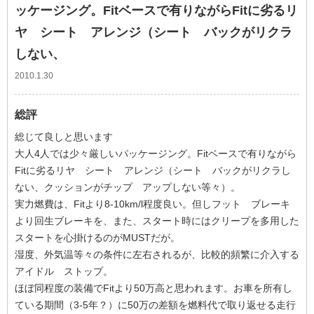
ッケージング。Fitベースで有りながらFitに劣るリ
ヤ シート アレンジ（シート バックがリクラ
しない、
2010.1.30
総評
総じて良しと思います
大人4人では少々厳しいパッケージング。Fitベースで有りながら
Fitに劣るリヤ シート アレンジ（シート バックがリクラし
ない、クッションがチップ アップしない等々）。
実力燃費は、Fitより8-10km/l程度良い。但しフット ブレーキ
より回生ブレーキを、また、スタート時にはクリープを多用した
スタートを心掛けるのがMUSTだが。
湿度、外気温等々の条件に左右されるが、比較的頻繁に介入する
アイドル ストップ。
ほぼ同程度の装備でFitより50万高と思われます。お車を所有し
ている期間（3-5年？）に50万の差額を燃料代で取り返せる走行