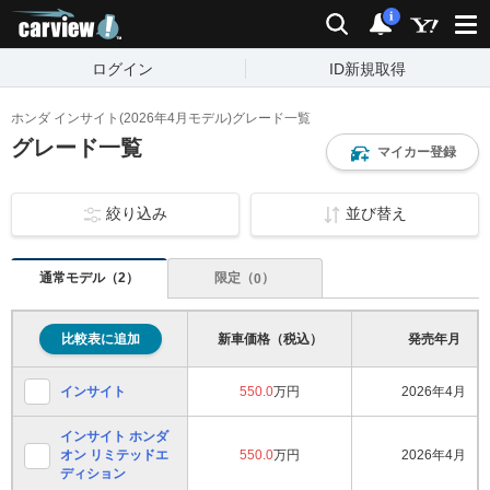
carview!
検索
通知
i
ログイン
ID新規取得
ホンダ インサイト(2026年4月モデル)グレード一覧
グレード一覧
マイカー登録
絞り込み
並び替え
通常モデル（
）
2
限定（
）
0
比較表に追加
新車価格（税込）
発売年月
インサイト
550.0
万円
2026年4月
インサイト ホンダ
オン リミテッドエ
550.0
万円
2026年4月
ディション