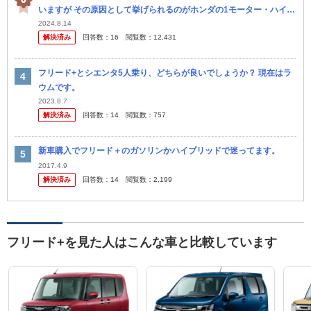
いますが その原因として挙げられるのがホンダの1モーター・ハイブ
リッドシステム「i-DCD」を搭載するモデルらしく、i-DCDを搭載...
2024.8.14
解決済み
回答数：
16
閲覧数：
12,431
フリード+とシエンタ5人乗り、どちらが良いでしょうか？ 現在はラ
ウムです。
2023.8.7
解決済み
回答数：
14
閲覧数：
757
新車購入でフリード＋のガソリンかハイブリッドで迷ってます。
2017.4.9
解決済み
回答数：
14
閲覧数：
2,199
フリード+を見た人はこんな車と比較しています