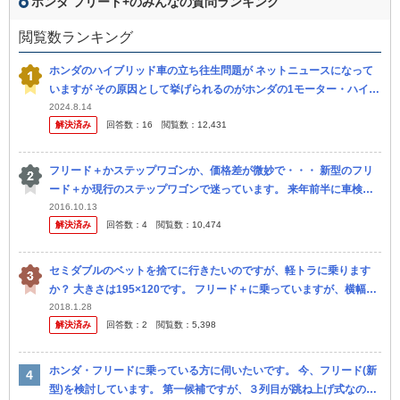
ホンダ フリード+のみんなの質問ランキング
閲覧数ランキング
ホンダのハイブリッド車の立ち往生問題が ネットニュースになって
いますが その原因として挙げられるのがホンダの1モーター・ハイブ
リッドシステム「i-DCD」を搭載するモデルらしく、i-DCDを搭載...
2024.8.14
解決済み
回答数：
16
閲覧数：
12,431
フリード＋かステップワゴンか、価格差が微妙で・・・ 新型のフリ
ード＋か現行のステップワゴンで迷っています。 来年前半に車検が
来るので新車を購入する予定なのですが、この２つのどちらかにする
2016.10.13
解決済み
回答数：
4
閲覧数：
10,474
ことは決...
セミダブルのベットを捨てに行きたいのですが、軽トラに乗ります
か？ 大きさは195×120です。 フリード＋に乗っていますが、横幅で
入りませんでした。 一緒に120センチのテレビ台も持っていきます。
2018.1.28
解決済み
回答数：
2
閲覧数：
5,398
ホンダ・フリードに乗っている方に伺いたいです。 今、フリード(新
型)を検討しています。 第一候補ですが、３列目が跳ね上げ式なのが