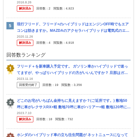
邪魔じゃないかと気になっています。 ２列目の人にも圧迫感を与え...
2016.8.26
解決済み
回答数：
2
閲覧数：
4,923
現行フリード、フリード+のハイブリッドはエンジンOFF時でもエア
コンは効きますか。MAZDAのアクセラハイブリッドは電気式のエア
コンなので、EVモードでも効いていた気がします。
2020.11.26
解決済み
回答数：
4
閲覧数：
4,918
回答数ランキング
フリード＋を新車購入予定です。 ガソリン車かハイブリッドで迷っ
てますが、やっぱりハイブリッドの方がいいんですか？ 旦那はガソ
リン車でいいかなと。ステップワゴンくらいになればハイブリッドが
2023.11.16
回答受付終了
回答数：
19
閲覧数：
3,356
いいと...
どこのお宅がいちばん金持ちに見えますか？(ご近所です。) 敷地50
坪に車がレクサスRX+軽 敷地70坪に車がハリアー+軽 敷地120坪に車
フリード+軽
2023.7.10
解決済み
回答数：
18
閲覧数：
732
ホンダのハイブリッド車の立ち往生問題が ネットニュースになって