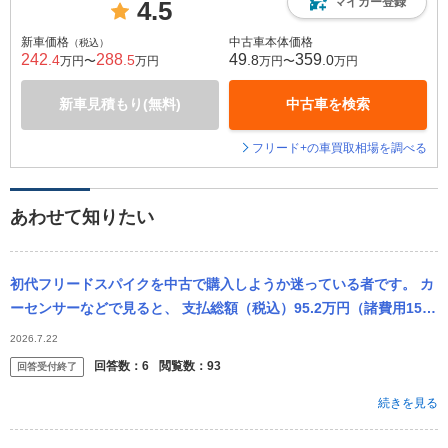
マイカー登録
4.5
新車価格
中古車本体価格
（税込）
242
288
49
359
.4
.5
.8
.0
万円〜
万円
万円〜
万円
新車見積もり(無料)
中古車を検索
フリード+の車買取相場を調べる
あわせて知りたい
初代フリードスパイクを中古で購入しようか迷っている者です。 カ
ーセンサーなどで見ると、 支払総額（税込）95.2万円（諸費用15.4
万円含む） 車両本体価格（税込）79.8万円 とあるのですが...
2026.7.22
回答数：
6
閲覧数：
93
回答受付終了
続きを見る