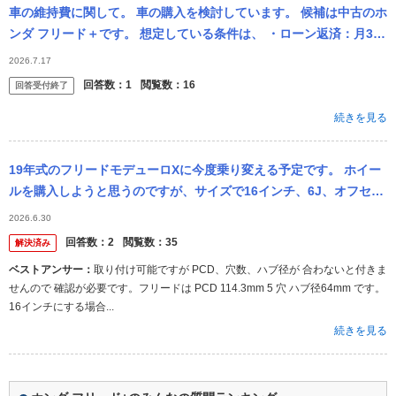
車の維持費に関して。 車の購入を検討しています。 候補は中古のホ
ンダ フリード＋です。 想定している条件は、 ・ローン返済：月3万
円 ・駐車場代：月8,000円 ・32歳 ・ゴールド免許 ・...
2026.7.17
回答数：
1
閲覧数：
16
回答受付終了
続きを見る
19年式のフリードモデューロXに今度乗り変える予定です。 ホイー
ルを購入しようと思うのですが、サイズで16インチ、6J、オフセッ
ト+46 は取り付け可能でしょうか？ ※carview!から投稿さ...
2026.6.30
回答数：
2
閲覧数：
35
解決済み
ベストアンサー：
取り付け可能ですが PCD、穴数、ハブ径が 合わないと付きま
せんので 確認が必要です。フリードは PCD 114.3mm 5 穴 ハブ径64mm です。
16インチにする場合...
続きを見る