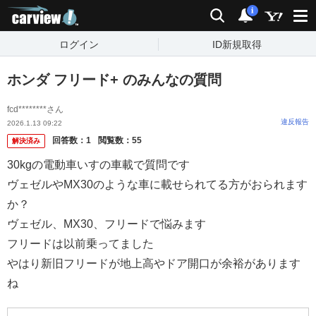
carview!
検索
通知
i
ログイン
ID新規取得
ホンダ フリード+ のみんなの質問
fcd********さん
違反報告
2026.1.13 09:22
回答数：
1
閲覧数：
55
解決済み
30kgの電動車いすの車載で質問です
ヴェゼルやMX30のような車に載せられてる方がおられます
か？
ヴェゼル、MX30、フリードで悩みます
フリードは以前乗ってました
やはり新旧フリードが地上高やドア開口が余裕があります
ね