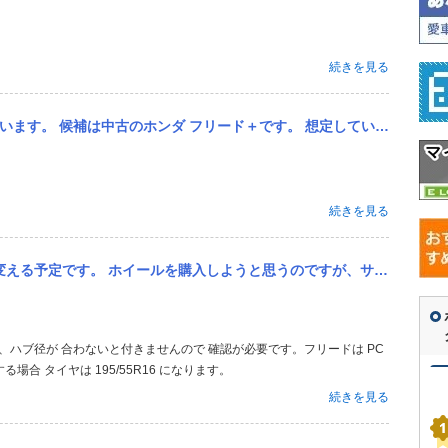
続きを見る
す。 想定している条件は、 ・ローン返済：月3万円 ・駐車場代：月8,000円 ・32歳 ・ゴールド免許 ・...
続きを見る
のですが、サイズで16インチ、6J、オフセット+46 は取り付け可能でしょうか？ ※carview!から投稿さ...
数、ハブ径が 合わないと付きませんので 確認が必要です。フリードは PC
にする場合 タイヤは 195/55R16 になります。
続きを見る