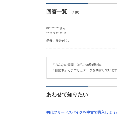
回答一覧
（1件）
rfr********さん
2026.5.22 22:17
多分、多分付く。
「みんなの質問」はYahoo!知恵袋の
「自動車」カテゴリとデータを共有していま
あわせて知りたい
初代フリードスパイクを中古で購入しようか迷っている者です。 カーセンサーなどで見ると