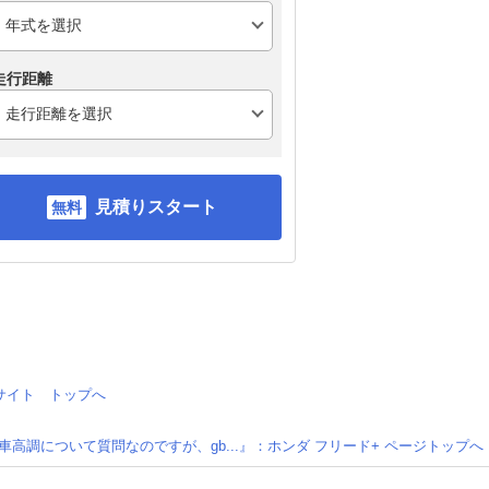
走行距離
見積りスタート
情報サイト トップへ
車高調について質問なのですが、gb...』：ホンダ フリード+ ページトップへ