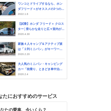
ワンコとドライブするなら、ホン
ダフリード＋がオススメの3つの理
由
2022.1.6
【試乗】ホンダ フリード＋ クロス
ター│滑らかな走りと広々室内が魅
力の1台
2020.4.30
家族４人キャンプ＆アクティブ派
は「２列ミニバン」がキーワー
ド！ 編集部のオススメは？
2020.2.20
大人気のミニバン・キャンピング
カー「街乗り、ときどき車中泊」
に使えるスグレモノ６台
2020.2.4
なたにおすすめのサービス
あなたの愛車、今いくら？