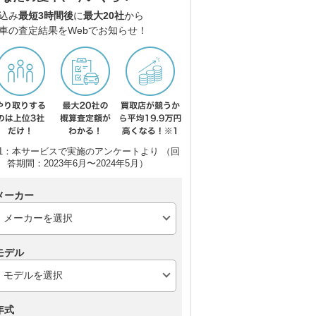
込み
最短3時間後
に
最大20社
から
車の査定結果をWebでお知らせ！
1：本サービスで実施のアンケートより （回
答期間：2023年6月〜2024年5月）
メーカー
モデル
年式