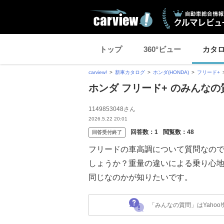
トップ
360°ビュー
カタ
carview!
新車カタログ
ホンダ(HONDA)
フリード+
ホンダ フリード+ のみんなの
1149853048さん
2026.5.22 20:01
回答数：
1
閲覧数：
48
回答受付終了
フリードの車高調について質問なのです
しょうか？重量の違いによる乗り心
同じなのかが知りたいです。
「みんなの質問」はYaho