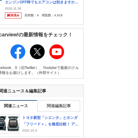
エンジンOFF時でもエアコンは効きますか。
MAZDAのアクセラハイブリッドは電気式の
2020.11.26
エアコンなので、EVモードでも効いていた気
解決済み
回答数：
4
閲覧数：
4,918
スズキ ソリオハイブリ
日産 ルークス
BY
がします。
ッド
carview!の最新情報をチェック！
cebook、X（旧Twitter）、Youtubeで最新のクル
情報をお届けします。（外部サイト）
関連ニュース＆編集記事
関連ニュース
関連編集記事
トヨタ新型「シエンタ」とホンダ
「フリード＋」を徹底比較！ アウ
トドアでの使い勝手を検証しまし
2022.10.3
た