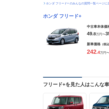
ホンダ フリード+ のみんなの質問一覧ページに
ホンダ フリード+
中古車本体価
49
3
.8
万円
〜
新車価格
（税
242
.4
万円
フリード+を見た人はこんな