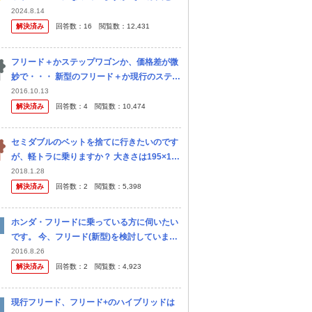
て挙げられるのがホンダの1モーター・ハイ
2024.8.14
ブリッドシステム「i-DCD」を搭載するモデ
解決済み
回答数：
16
閲覧数：
12,431
ルらしく、i-DCDを搭載...
フリード＋かステップワゴンか、価格差が微
妙で・・・ 新型のフリード＋か現行のステッ
プワゴンで迷っています。 来年前半に車検が
2016.10.13
来るので新車を購入する予定なのですが、こ
解決済み
回答数：
4
閲覧数：
10,474
の２つのどちらかにすることは決...
セミダブルのベットを捨てに行きたいのです
が、軽トラに乗りますか？ 大きさは195×120
です。 フリード＋に乗っていますが、横幅で
2018.1.28
入りませんでした。 一緒に120センチのテレ
解決済み
回答数：
2
閲覧数：
5,398
ビ台も持っていきます。
ホンダ・フリードに乗っている方に伺いたい
です。 今、フリード(新型)を検討していま
す。 第一候補ですが、３列目が跳ね上げ式な
2016.8.26
のが邪魔じゃないかと気になっています。 ２
解決済み
回答数：
2
閲覧数：
4,923
列目の人にも圧迫感を与え...
現行フリード、フリード+のハイブリッドは