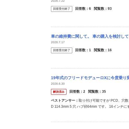
2026.7.22
回答数：
6
閲覧数：
93
回答受付終了
車の維持費に関して。 車の購入を検討しています。 候補は中古のホンダ フリード＋で
2026.7.17
回答数：
1
閲覧数：
16
回答受付終了
19年式のフリードモデューロXに今度乗り変える予定です。 ホイールを購入しようと思う
2026.6.30
回答数：
2
閲覧数：
35
解決済み
ベストアンサー：
取り付け可能ですが PCD、穴
D 114.3mm 5 穴 ハブ径64mm です。 16インチ