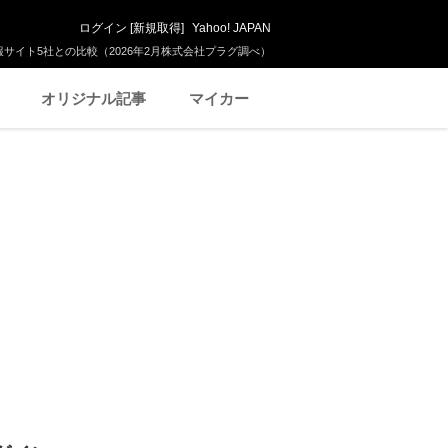
ログイン
[
新規取得
]
Yahoo! JAPAN
サイト5社との比較（2026年2月株式会社プラグ調べ）
オリジナル記事
マイカー