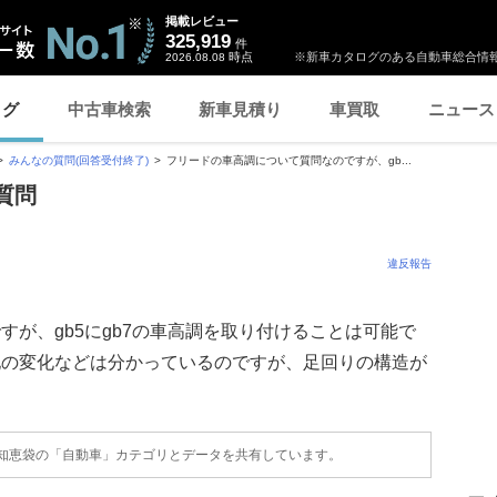
掲載レビュー
325,919
件
時点
※新車カタログのある自動車総合情報
2026.08.08
ログ
中古車検索
新車見積り
車買取
ニュース
みんなの質問(回答受付終了)
フリードの車高調について質問なのですが、gb...
質問
違反報告
が、gb5にgb7の車高調を取り付けることは可能で
地の変化などは分かっているのですが、足回りの構造が
o!知恵袋の「自動車」カテゴリとデータを共有しています。