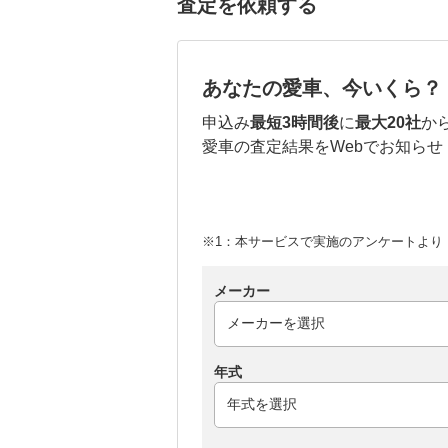
査定を依頼する
あなたの愛車、今いくら？
申込み
最短3時間後
に
最大20社
か
愛車の査定結果をWebでお知らせ
※1：本サービスで実施のアンケートより （
メーカー
年式