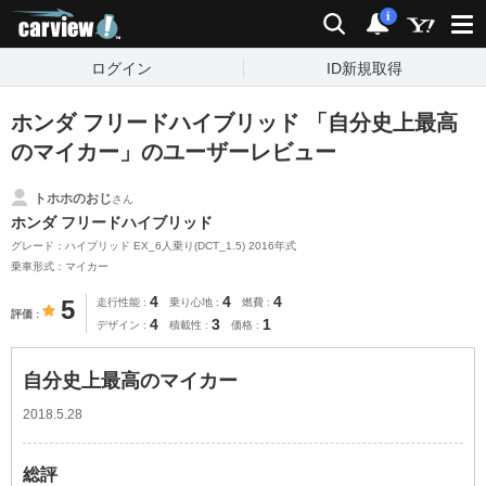
carview!
検索
通知
i
ログイン
ID新規取得
ホンダ フリードハイブリッド 「自分史上最高
のマイカー」のユーザーレビュー
トホホのおじ
さん
ホンダ フリードハイブリッド
グレード：ハイブリッド EX_6人乗り(DCT_1.5) 2016年式
乗車形式：マイカー
4
4
4
5
走行性能
乗り心地
燃費
評価
4
3
1
デザイン
積載性
価格
自分史上最高のマイカー
2018.5.28
総評