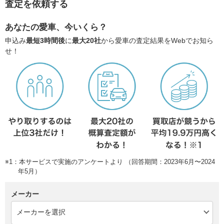
査定を依頼する
あなたの愛車、今いくら？
申込み
最短3時間後
に
最大20社
から愛車の査定結果をWebでお知ら
せ！
※1：本サービスで実施のアンケートより （回答期間：2023年6月〜2024
年5月）
メーカー