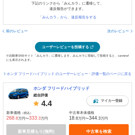
下記のリンクから「みんカラ」に遷移して、
違反報告ができます。
「みんカラ」から、違反報告をする
前のレビュー
次のレビュー
ユーザーレビューを投稿する
※自動車SNSサイト「みんカラ」に遷移します。みんカラに登録して投稿すると、carview!
にも表示されます。
ホンダ フリードハイブリッド のユーザーレビュー・評価一覧のページに戻る
ホンダ フリードハイブリッド
総合評価
マイカー登録
4.4
新車価格
中古車本体価格
（税込）
268
333
18
344
.8
.3
.8
.3
万円〜
万円
万円〜
万円
新車見積もり(無料)
中古車を検索