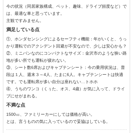
今の状況（同居家族構成、ペット、趣味、ドライブ頻度など）で
は、最適な車と思っています。
主観ですみません。
満足している点
①、ホンダセンシングによるセーフティ機能：年がいくと、うっ
かり運転でのアクシデント回避が不安なので、少しは安心かも？
②、ミニバンなのにコンパクトなサイズ：金沢市のような狭い路
地が多い所でも運転が疲れない。
③、シート数6席およびキャプテンシート：今の乗用状況は、普
段は１人、週末３～4人、たまに6人。キャプテンシートは快適
です。でも運転席が多い自分は座れない…トホホ
④、うちのワンコ（くぅた、オス、4歳）が気に入って、ドライ
ブにせがまれる。
不満な点
1500㏄、ファミリーカーにしては価格が高い。
とは、言うものの気に入っているので妥協はしている。