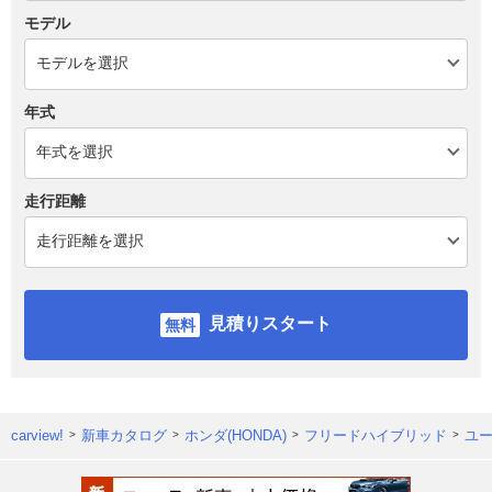
モデル
年式
走行距離
見積りスタート
carview!
新車カタログ
ホンダ(HONDA)
フリードハイブリッド
ユ