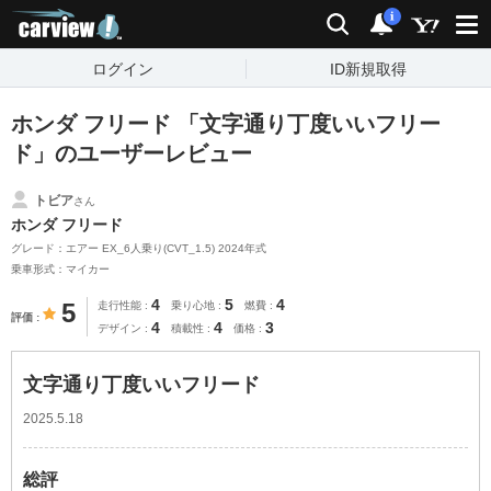
carview!
検索
通知
i
ログイン
ID新規取得
ホンダ フリード 「文字通り丁度いいフリー
ド」のユーザーレビュー
トビア
さん
ホンダ フリード
グレード：エアー EX_6人乗り(CVT_1.5) 2024年式
乗車形式：マイカー
4
5
4
5
走行性能
乗り心地
燃費
評価
4
4
3
デザイン
積載性
価格
文字通り丁度いいフリード
2025.5.18
総評