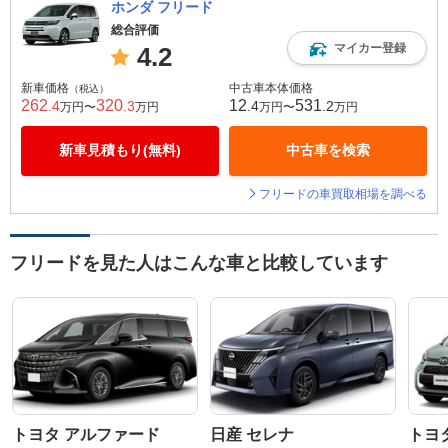
ホンダ フリード
総合評価
マイカー登録
4.2
新車価格
中古車本体価格
（税込）
262
320
12
531
.4
.3
.4
.2
万円〜
万円
万円〜
万円
新車見積もり(無料)
中古車を検索
フリードの車買取相場を調べる
フリードを見た人はこんな車と比較しています
トヨタ アルファード
日産 セレナ
トヨ