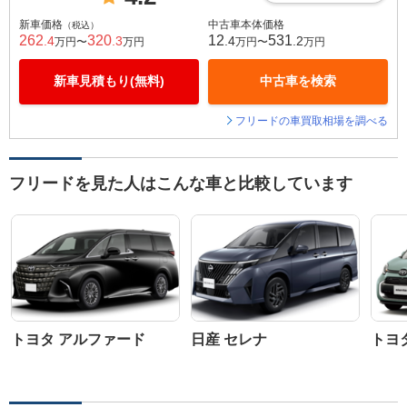
新車価格
中古車本体価格
（税込）
262
320
12
531
.4
.3
.4
.2
万円〜
万円
万円〜
万円
新車見積もり(無料)
中古車を検索
フリードの車買取相場を調べる
フリードを見た人はこんな車と比較しています
トヨタ アルファード
日産 セレナ
トヨ