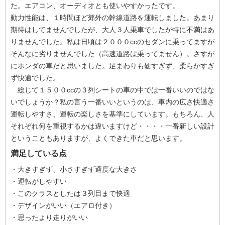
た。エアコン、オーディオとも使いやすかったです。
動力性能は、１時間ほど郊外の幹線道路を運転しました。あまり
期待はしてませんでしたが、大人３人乗車でしたが特に不満はあ
りませんでした。私は日頃は２０００ccのセダンに乗ってますが
そんなに劣りませんでした（高速道路は乗ってません）。さすが
にホンダの車だと思いました。足まわりも硬すぎず、柔らかすぎ
ず快適でした。
総じて１５００ccの３列シートの車の中では一番いいのではな
いでしょうか？私の言う一番いいというのは、車内の広さ快適さ
運転しやすさ、運転の楽しさを基準にしています。もちろん、人
それぞれ何を重視するかは違いますけど・・・・一番新しい設計
ということもありますが、よくできた車だと思います。
満足している点
・大きすぎず、小さすぎず適度な大きさ
・運転がしやすい
・このクラスとしたは３列目まで快適
・デザインがいい（エアロ付き）
・思ったより走りがいい