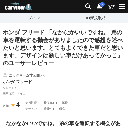
carview!
検索
通知
i
ログイン
ID新規取得
ホンダ フリード 「なかなかいいですね。 弟の
車を運転する機会がありましたので感想を述べ
たいと思います。とてもよくできた車だと思い
ます。デザインは新しい車だけあってかっこ」
のユーザーレビュー
ニックネーム非公開
さん
ホンダ フリード
グレード：-
乗車形式：マイカー
-
-
-
4
走行性能
乗り心地
燃費
評価
-
-
-
デザイン
積載性
価格
なかなかいいですね。 弟の車を運転する機会があ