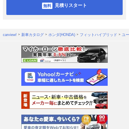
見積りスタート
carview!
新車カタログ
ホンダ(HONDA)
フィットハイブリッド
ユ