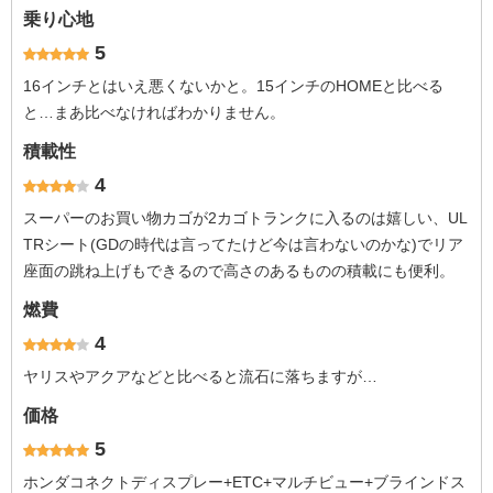
乗り心地
5
16インチとはいえ悪くないかと。15インチのHOMEと比べる
と…まあ比べなければわかりません。
積載性
4
スーパーのお買い物カゴが2カゴトランクに入るのは嬉しい、UL
TRシート(GDの時代は言ってたけど今は言わないのかな)でリア
座面の跳ね上げもできるので高さのあるものの積載にも便利。
燃費
4
ヤリスやアクアなどと比べると流石に落ちますが…
価格
5
ホンダコネクトディスプレー+ETC+マルチビュー+ブラインドス