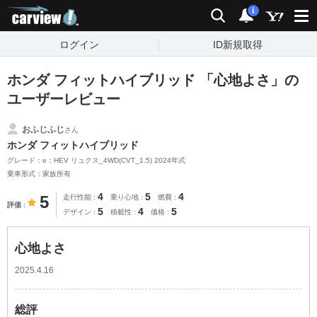
carview!
検索
通知
i
ログイン
ID新規取得
ホンダ フィットハイブリッド 「心地よさ」の
ユーザーレビュー
おふじふじ
さん
ホンダ フィットハイブリッド
グレード：e：HEV リュクス_4WD(CVT_1.5) 2024年式
乗車形式：家族所有
4
5
4
5
走行性能
乗り心地
燃費
評価
5
4
5
デザイン
積載性
価格
心地よさ
2025.4.16
総評