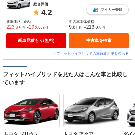
総合評価
マイカー登録
4.2
新車価格
中古車本体価格
（税込）
223
295
9
213
.9
.6
.8
.8
万円〜
万円
万円〜
万円
新車見積もり(無料)
中古車を検索
フィットハイブリッドの車買取相場を調べる
フィットハイブリッドを見た人はこんな車と比較し
ています
トヨタ プリウス
トヨタ アクア
ダイ