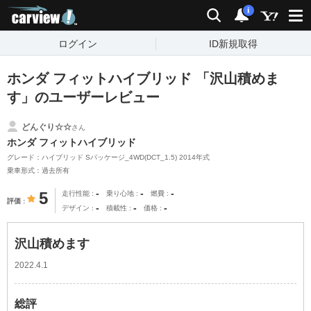
carview!
検索
通知
i
ログイン
ID新規取得
ホンダ フィットハイブリッド 「沢山積めま
す」のユーザーレビュー
どんぐり☆☆
さん
ホンダ フィットハイブリッド
グレード：ハイブリッド Sパッケージ_4WD(DCT_1.5) 2014年式
乗車形式：過去所有
-
-
-
5
走行性能
乗り心地
燃費
評価
-
-
-
デザイン
積載性
価格
沢山積めます
2022.4.1
総評