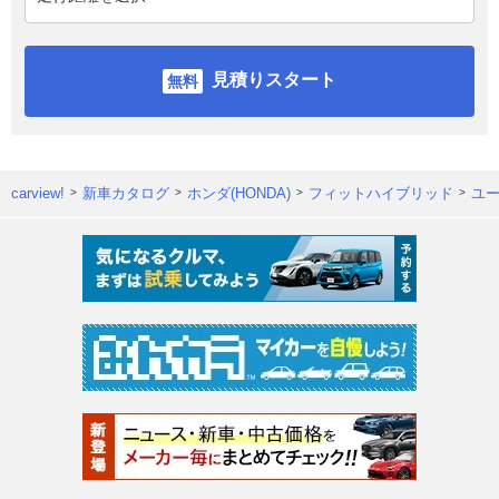
見積りスタート
carview!
新車カタログ
ホンダ(HONDA)
フィットハイブリッド
ユ