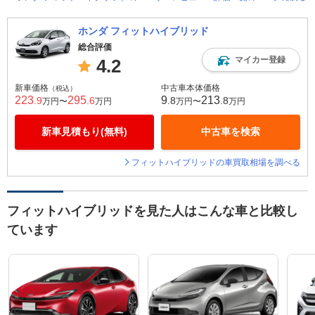
ホンダ フィットハイブリッド
総合評価
マイカー登録
4.2
新車価格
中古車本体価格
（税込）
223
295
9
213
.9
.6
.8
.8
万円〜
万円
万円〜
万円
新車見積もり(無料)
中古車を検索
フィットハイブリッドの車買取相場を調べる
フィットハイブリッドを見た人はこんな車と比較し
ています