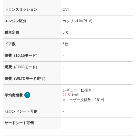
トランスミッション
CVT
エンジン区分
ガソリンHV(PHV)
乗車定員
5名
ドア数
5枚
燃費（10.15モード）
-
燃費（JC08モード）
-
燃費（WLTCモード走行）
-
レギュラー仕様車：
21.51
km/L
平均実燃費
※ユーザー投稿数：161件
セカンドシート可倒
-
サードシート可倒
-