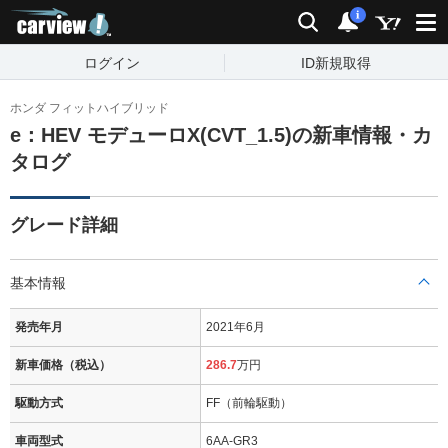
carview!
検索
通知
i
ログイン
ID新規取得
ホンダ フィットハイブリッド
e：HEV モデューロX(CVT_1.5)の新車情報・カ
タログ
グレード詳細
基本情報
発売年月
2021年6月
新車価格（税込）
286.7
万円
駆動方式
FF（前輪駆動）
車両型式
6AA-GR3