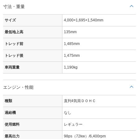
寸法・重量
サイズ
4,000×1,695×1,540mm
最低地上高
135mm
トレッド前
1,485mm
トレッド後
1,475mm
車両重量
1,190kg
エンジン・性能
種類
直列4気筒ＤＯＨＣ
過給機
なし
使用燃料
レギュラー
最高出力
98ps（72kw）/6,400rpm