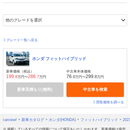
グレード一覧へ戻る
ホンダ フィットハイブリッド
新車価格（税込）
中古車本体価格
199
286
76
299
.8
.7
.0
.8
万円〜
万円
万円〜
万円
新車見積もり(無料)
中古車を検索
買取価格を調べる
carview!
新車カタログ
ホンダ(HONDA)
フィットハイブリッド
20
※ 掲載しているすべての情報について保証をいたしかねます。新車価格は発売