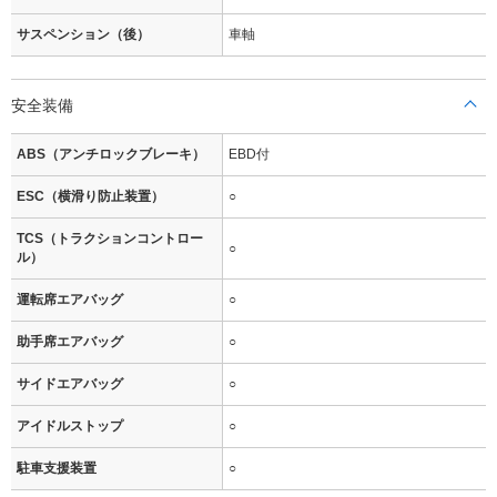
サスペンション（後）
車軸
安全装備
ABS（アンチロックブレーキ）
EBD付
ESC（横滑り防止装置）
○
TCS（トラクションコントロー
○
ル）
運転席エアバッグ
○
助手席エアバッグ
○
サイドエアバッグ
○
アイドルストップ
○
駐車支援装置
○