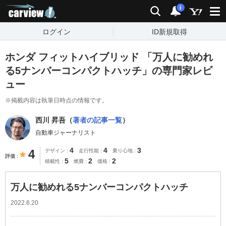
carview!
検索
通知
i
ログイン
ID新規取得
ホンダ フィットハイブリッド 「万人に勧めれ
る5ナンバーコンパクトハッチ」の専門家レビ
ュー
※掲載内容は執筆日時点の情報です。
西川 昇吾（
著者の記事一覧
）
自動車ジャーナリスト
4
4
3
4
デザイン
走行性能
乗り心地
評価
5
2
2
積載性
燃費
価格
万人に勧めれる5ナンバーコンパクトハッチ
2022.6.20