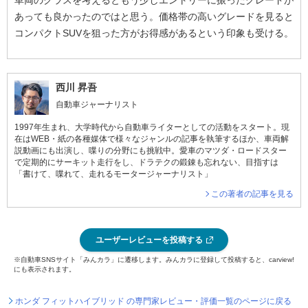
車両のクラスを考えるともう少しエントリーに振ったグレードが
あっても良かったのではと思う。価格帯の高いグレードを見ると
コンパクトSUVを狙った方がお得感があるという印象も受ける。
西川 昇吾
自動車ジャーナリスト
1997年生まれ、大学時代から自動車ライターとしての活動をスタート。現
在はWEB・紙の各種媒体で様々なジャンルの記事を執筆するほか、車両解
説動画にも出演し、喋りの分野にも挑戦中。愛車のマツダ・ロードスター
で定期的にサーキット走行をし、ドラテクの鍛錬も忘れない、目指すは
「書けて、喋れて、走れるモータージャーナリスト」
この著者の記事を見る
ユーザーレビューを投稿する
※自動車SNSサイト「みんカラ」に遷移します。みんカラに登録して投稿すると、carview!
にも表示されます。
ホンダ フィットハイブリッド の専門家レビュー・評価一覧のページに戻る