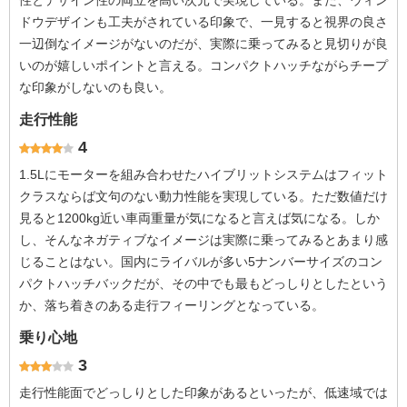
性とデザイン性の両立を高い次元で実現している。また、ウィン
ドウデザインも工夫がされている印象で、一見すると視界の良さ
一辺倒なイメージがないのだが、実際に乗ってみると見切りが良
いのが嬉しいポイントと言える。コンパクトハッチながらチープ
な印象がしないのも良い。
走行性能
4
1.5Lにモーターを組み合わせたハイブリットシステムはフィット
クラスならば文句のない動力性能を実現している。ただ数値だけ
見ると1200kg近い車両重量が気になると言えば気になる。しか
し、そんなネガティブなイメージは実際に乗ってみるとあまり感
じることはない。国内にライバルが多い5ナンバーサイズのコン
パクトハッチバックだが、その中でも最もどっしりとしたという
か、落ち着きのある走行フィーリングとなっている。
乗り心地
3
走行性能面でどっしりとした印象があるといったが、低速域では