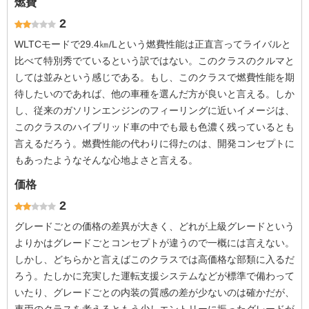
燃費
2
WLTCモードで29.4㎞/Lという燃費性能は正直言ってライバルと
比べて特別秀でているという訳ではない。このクラスのクルマと
しては並みという感じである。もし、このクラスで燃費性能を期
待したいのであれば、他の車種を選んだ方が良いと言える。しか
し、従来のガソリンエンジンのフィーリングに近いイメージは、
このクラスのハイブリッド車の中でも最も色濃く残っているとも
言えるだろう。燃費性能の代わりに得たのは、開発コンセプトに
もあったようなそんな心地よさと言える。
価格
2
グレードごとの価格の差異が大きく、どれが上級グレードという
よりかはグレードごとコンセプトが違うので一概には言えない。
しかし、どちらかと言えばこのクラスでは高価格な部類に入るだ
ろう。たしかに充実した運転支援システムなどが標準で備わって
いたり、グレードごとの内装の質感の差が少ないのは確かだが、