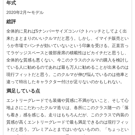
年式
2020年2月〜モデル
総評
全体的に見れば5ナンバーサイズコンパクトハッチとしてよく出
来たまとまりのいいクルマだと思う。しかし、イマイチ販売とい
うか市場でパンチが効いていないという印象を受ける。正直言っ
てラゲッジスペースと後部座席の積載性はピカイチだと思うし、
全体的な質感も悪くない。今このクラスのクルマの購入を検討し
ている人に勧めるのであれば最も万人に勧めることが出来るのは
現行フィットだと思う。このクルマが伸び悩んでいるのは他車と
違って特出したキャラクター付けが足りないのかもしれない。
満足している点
エントリーグレードでも装備や質感に不満がないこと、そして心
地よさにこだわったクルマ造りは、各所にこのクラス随一の「落
ち着き」感を感じる。走りはもちろんだが、このクラスで内装の
質感が高くエントリーグレードで最も満足できるのは現行フィッ
トだと思う。プレミアムとまではいかないものの、「ちょっとい