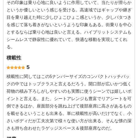
その印象は乗り心地に良いように作用していて、当たりが滑らか
というか優しいという感じを受ける。高速域ではギャップや継ぎ
目を乗り越えた時に少しひょこひょこ感というか、少しバタつき
を感じて落ち着きがないというような印象もある。街乗りを中心
とするならば乗り心地は良いと言える。ハイブリットシステムも
シームレスで静寂性に優れていて、快適な移動を実現してくれ
る。
積載性
5
積載性に関してはこの5ナンバーサイズのコンパクトハッチバッ
クの中ではトップクラスと言えるだろう。開口部が広いかつ低く
荷物の積み下ろしがしやすいのも実際に使うシーンでは嬉しいポ
イントと言える。また、シートアレンジも豊富でリアシートを可
倒できるほか、座面部分を跳ね上げて後部座席に高さがあるもの
を載せるということも出来る。単に積載性が高いだけでなく、小
さいボディだが工夫次第で様々な使い方が出来る、そんな懐の深
さも持ち合わせたラゲッジスペース＆後部座席なのだ。