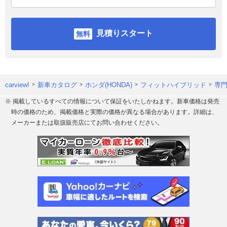
見積りスタート
carview!
新車カタログ
ホンダ(HONDA)
フィットハイブリッド
専
※ 掲載しているすべての情報について保証をいたしかねます。新車価格は発売
時の価格のため、掲載価格と実際の価格が異なる場合があります。詳細は、
メーカーまたは取扱販売店にてお問い合わせください。