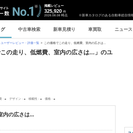
掲載レビュー
325,920
件
時点
※新車カタログのある自動車総合情報
2026.08.08
ログ
中古車検索
新車見積り
車買取
ニュース
ユーザーレビュー・評価一覧
この価格でこの走り、低燃費、室内の広さは...
この走り、低燃費、室内の広さは...」のユ
-
-
-
-
費
デザイン
積載性
価格
内の広さは...