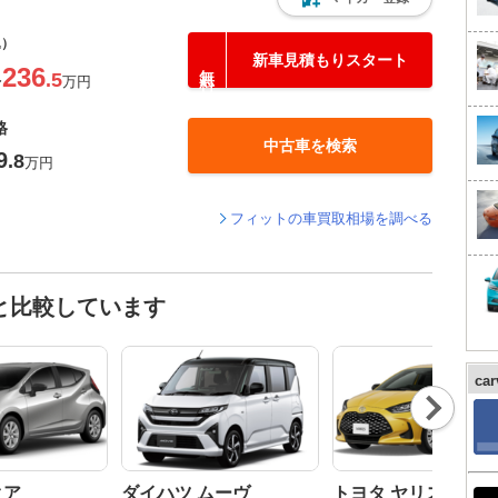
込）
新車見積もりスタート
236
.5
〜
万円
格
中古車を検索
9
.8
万円
フィットの車買取相場を調べる
と比較しています
ca
Nex
t
クア
ダイハツ ムーヴ
トヨタ ヤリス