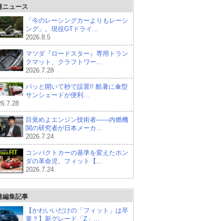
連ニュース
「今のレーシングカーよりもレーシ
ング」。現役GTドライ...
2026.8.5
マツダ『ロードスター』専用トラン
クマット、クラフトワー...
2026.7.28
パッと開いて秒で設置!! 酷暑に傘型
サンシェードが便利...
6.7.28
目覚めよエンジン技術者――内燃機
関の研究者が日本メーカ...
2026.7.24
コンパクトカーの基準を変えたホン
ダの革命児、フィット【...
2026.7.24
連編集記事
【かわいいだけの「フィット」は卒
業？】新グレード「Z」...