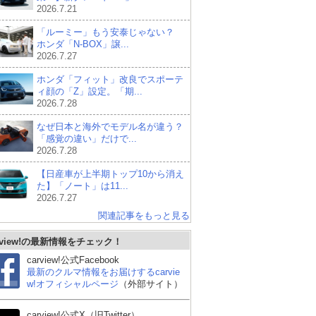
2026.7.21
「ルーミー」もう安泰じゃない？
ホンダ「N-BOX」譲...
2026.7.27
ホンダ「フィット」改良でスポーテ
ィ顔の「Z」設定。「期...
2026.7.28
なぜ日本と海外でモデル名が違う？
「感覚の違い」だけで...
2026.7.28
【日産車が上半期トップ10から消え
た】「ノート」は11...
2026.7.27
関連記事をもっと見る
rview!の最新情報をチェック！
carview!公式Facebook
最新のクルマ情報をお届けするcarvie
w!オフィシャルページ
（外部サイト）
スズキ アルト
スズキ スイフト
ダ
carview!公式X（旧Twitter）