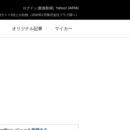
ログイン
[
新規取得
]
Yahoo! JAPAN
サイト5社との比較（2026年2月株式会社プラグ調べ）
オリジナル記事
マイカー