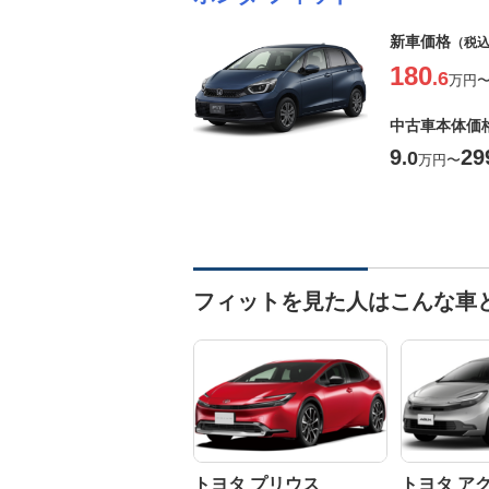
新車価格
（税
180
.6
万円
中古車本体価
9
29
.0
万円
〜
フィットを見た人はこんな車
トヨタ プリウス
トヨタ ア