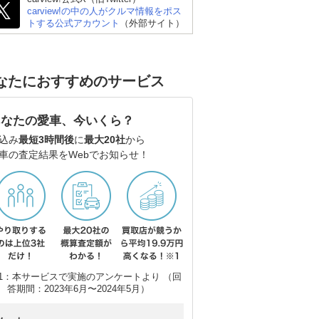
carview!の中の人がクルマ情報をポス
トする公式アカウント
（外部サイト）
なたにおすすめのサービス
あなたの愛車、今いくら？
込み
最短3時間後
に
最大20社
から
車の査定結果をWebでお知らせ！
1：本サービスで実施のアンケートより （回
答期間：2023年6月〜2024年5月）