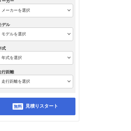
メーカー
モデル
年式
走行距離
見積りスタート