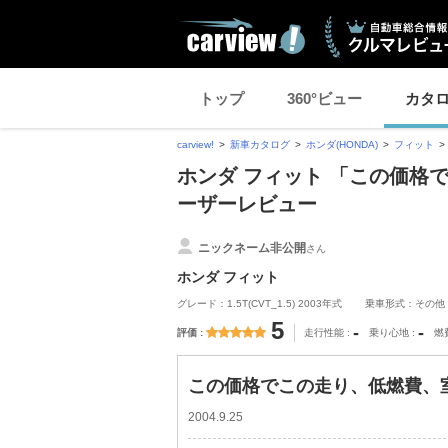
トップ
360°ビュー
カタ
carview!
新車カタログ
ホンダ(HONDA)
フィット
ホンダ フィット 「この価格で
ーザーレビュー
ニックネーム非公開
さん
ホンダ フィット
グレード：1.5T(CVT_1.5) 2003年式
乗車形式：その他
5
-
-
評価
走行性能
乗り心地
燃
この価格でこの走り、低燃費、室
2004.9.25