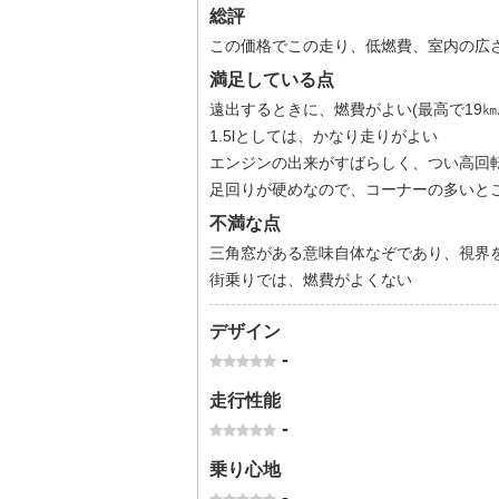
総評
この価格でこの走り、低燃費、室内の広
満足している点
遠出するときに、燃費がよい(最高で19㎞/l
1.5lとしては、かなり走りがよい
エンジンの出来がすばらしく、つい高回
足回りが硬めなので、コーナーの多いと
不満な点
三角窓がある意味自体なぞであり、視界を
街乗りでは、燃費がよくない
デザイン
-
走行性能
-
乗り心地
-