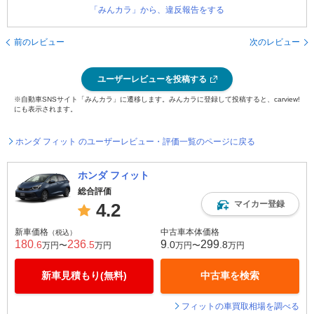
「みんカラ」から、違反報告をする
前のレビュー
次のレビュー
ユーザーレビューを投稿する
※自動車SNSサイト「みんカラ」に遷移します。みんカラに登録して投稿すると、carview!
にも表示されます。
ホンダ フィット のユーザーレビュー・評価一覧のページに戻る
ホンダ フィット
総合評価
マイカー登録
4.2
新車価格
中古車本体価格
（税込）
180
236
9
299
.6
.5
.0
.8
万円〜
万円
万円〜
万円
新車見積もり(無料)
中古車を検索
フィットの車買取相場を調べる