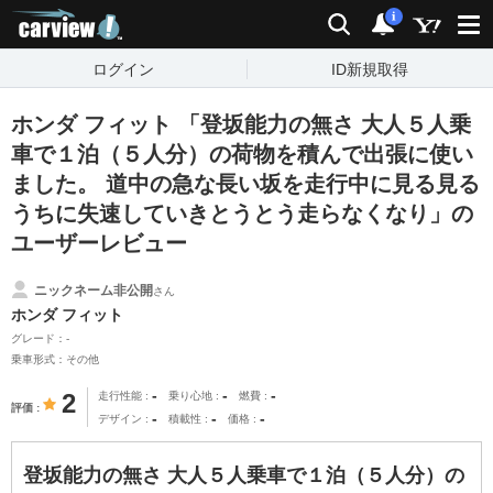
carview!
検索
通知
i
ログイン
ID新規取得
ホンダ フィット 「登坂能力の無さ 大人５人乗
車で１泊（５人分）の荷物を積んで出張に使い
ました。 道中の急な長い坂を走行中に見る見る
うちに失速していきとうとう走らなくなり」の
ユーザーレビュー
ニックネーム非公開
さん
ホンダ フィット
グレード：-
乗車形式：その他
-
-
-
2
走行性能
乗り心地
燃費
評価
-
-
-
デザイン
積載性
価格
登坂能力の無さ 大人５人乗車で１泊（５人分）の