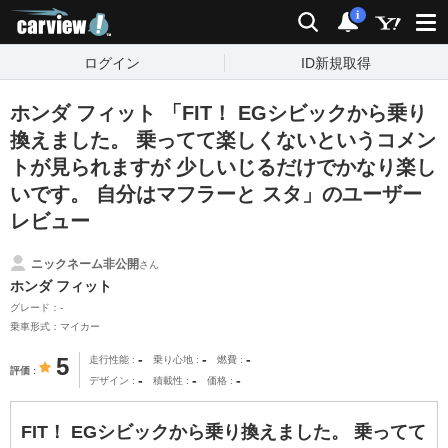
carview!
検索
通知
i
ログイン
ID新規取得
ホンダ フィット 「FIT！ EGシビックから乗り
換えました。 乗ってて楽しくないというコメン
トが見られますが 少しいじるだけでかなり楽し
いです。 自分はマフラーと スタ」のユーザー
レビュー
ニックネーム非公開
さん
ホンダ フィット
グレード：-
乗車形式：マイカー
-
-
-
5
走行性能
乗り心地
燃費
評価
-
-
-
デザイン
積載性
価格
FIT！ EGシビックから乗り換えました。 乗ってて