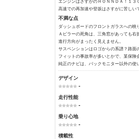
エンジンはさすがのＨＯＮＮＤＡ！１３０
高速での再加速や登坂はさすがに苦しい
不満な点
ダッシュボードのフロントガラスへの映
Ａピラーの死角は、三角窓があっても右
進行方向がまったく見えません。
サスペンションはロゴからの系譜？路面
フィットの事故率が多いとかで、某保険会
純正のナビは、バックモニター以外の使
デザイン
-
走行性能
-
乗り心地
-
積載性