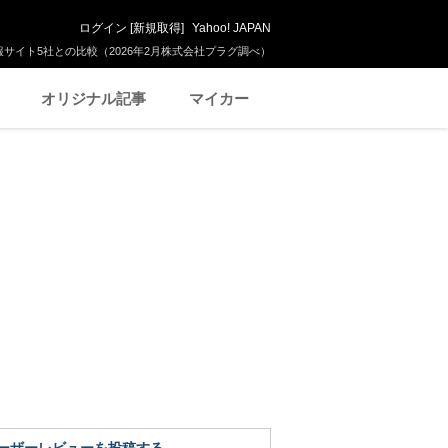
ログイン
[
新規取得
]
Yahoo! JAPAN
サイト5社との比較（2026年2月株式会社プラグ調べ）
オリジナル記事
マイカー