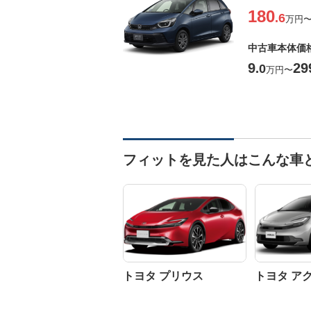
180
.6
万円
中古車本体価
9
29
.0
万円
〜
フィットを見た人はこんな車
トヨタ プリウス
トヨタ ア