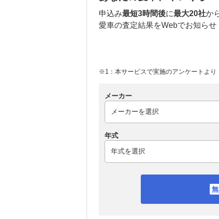
申込み
最短3時間後
に
最大20社
か
愛車の査定結果をWebでお知らせ
※1：本サービスで実施のアンケートより （
メーカー
年式