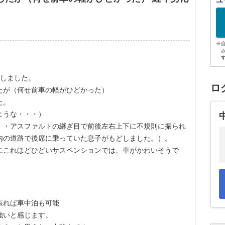
ユ
※
過しました。
ロ
たが（何せ前車の軽がひどかった）
た。
ような・・・）
・・アスファルトの継ぎ目で前後左右上下に不規則に振られ
内の道路で後席に乗っていた息子がもどしました。）。
にこれほどひどいサスペンションでは、車がかわいそうで
張れば車中泊も可能
強いと感じます。