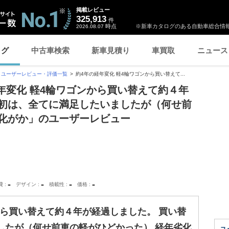
掲載レビュー
325,913
件
時点
※新車カタログのある自動車総合情報
2026.08.07
ログ
中古車検索
新車見積り
車買取
ニュース
ユーザーレビュー・評価一覧
約4年の経年変化 軽4輪ワゴンから買い替えて...
経年変化 軽4輪ワゴンから買い替えて約４年
当初は、全てに満足したいましたが（何せ前
劣化がか」のユーザーレビュー
-
-
-
-
費
デザイン
積載性
価格
から買い替えて約４年が経過しました。 買い替
したが（何せ前車の軽がひどかった） 経年劣化