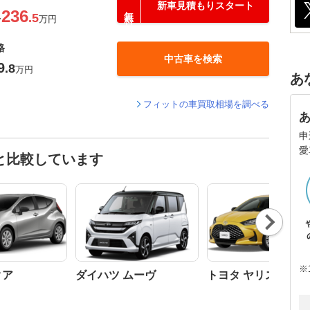
新車見積もりスタート
236
.5
〜
万円
格
中古車を検索
9
.8
万円
あ
フィットの車買取相場を調べる
申
愛
と比較しています
Nex
t
※
クア
ダイハツ ムーヴ
トヨタ ヤリス