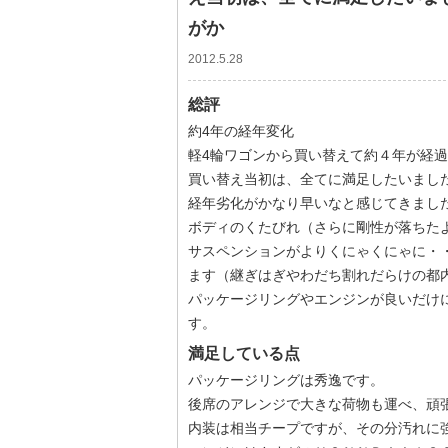
がか
2012.5.28
総評
約4年の経年変化
軽4輪ワゴンから買い替えて約４年が経
買い替え当初は、全てに満足したいまし
経年劣化がかなり早いなと感じてきまし
ボディのくたびれ（さらに剛性が落ちた
サスペンションがよりくにゃくにゃに・
ます（継ぎはぎやわだち割れだらけの都
パッケージリングやエンジンが良いだけ
す。
満足している点
パッケージリングは秀逸です。
後席のアレンジで大きな荷物も運べ、頑
内装は相当チープですが、その分汚れに