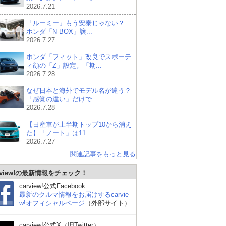
2026.7.21
「ルーミー」もう安泰じゃない？
ホンダ「N-BOX」譲...
2026.7.27
ホンダ「フィット」改良でスポーテ
ィ顔の「Z」設定。「期...
2026.7.28
なぜ日本と海外でモデル名が違う？
「感覚の違い」だけで...
2026.7.28
【日産車が上半期トップ10から消え
た】「ノート」は11...
2026.7.27
関連記事をもっと見る
rview!の最新情報をチェック！
carview!公式Facebook
最新のクルマ情報をお届けするcarvie
w!オフィシャルページ
（外部サイト）
carview!公式X（旧Twitter）