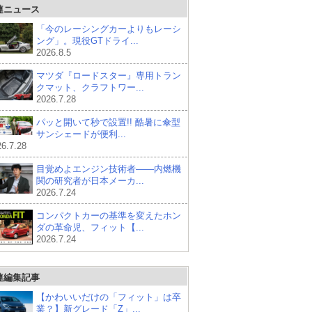
連ニュース
「今のレーシングカーよりもレーシ
ング」。現役GTドライ...
2026.8.5
マツダ『ロードスター』専用トラン
クマット、クラフトワー...
2026.7.28
パッと開いて秒で設置!! 酷暑に傘型
サンシェードが便利...
6.7.28
目覚めよエンジン技術者――内燃機
関の研究者が日本メーカ...
2026.7.24
コンパクトカーの基準を変えたホン
ダの革命児、フィット【...
2026.7.24
連編集記事
【かわいいだけの「フィット」は卒
業？】新グレード「Z」...