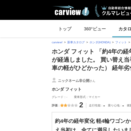
トップ
360°ビュー
カタ
carview!
新車カタログ
ホンダ(HONDA)
フィット
ホンダ フィット 「約4年の
が経過しました。 買い替え
車の軽がひどかった） 経年
ニックネーム非公開
さん
ホンダ フィット
グレード：-
乗車形式：マイカー
2
-
-
評価
走行性能
乗り心地
燃
約4年の経年変化 軽4輪ワゴン
え当初は、全てに満足したいま