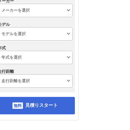
メーカー
モデル
年式
走行距離
見積りスタート