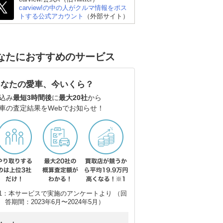
carview!の中の人がクルマ情報をポス
トする公式アカウント
（外部サイト）
なたにおすすめのサービス
あなたの愛車、今いくら？
込み
最短3時間後
に
最大20社
から
車の査定結果をWebでお知らせ！
1：本サービスで実施のアンケートより （回
スズキ アルト
スズキ スイフト
ダ
答期間：2023年6月〜2024年5月）