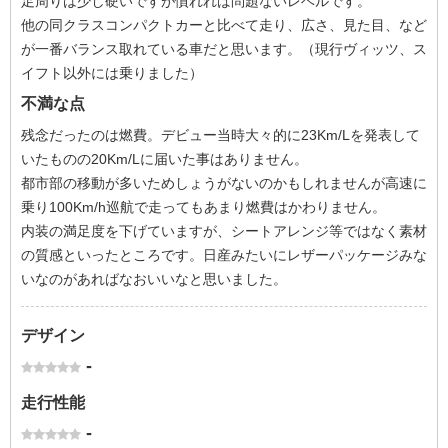
足周りは少し硬いですが慣れれば問題ないレベルです。
他の同クラスコンパクトカーと比べて走り、広さ、見た目、など
が一番バランス取れている車だと思います。（現行ヴィッツ、ス
イフト以外には乗りました）
不満な点
残念だったのは燃費。デビュー当時大々的に23Km/Lを発表して
いたものの20Km/Lに届いた事はありません。
都市部の移動が多いためしょうがないのかもしれませんが高速に
乗り100Km/h巡航で走ってもあまり燃費はかわりません。
内装の満足度を下げていますが、シートアレンジ等ではなく素材
の質感といったところです。日産みたいにレザーパッケージみな
いなのがあればなおいいなと思いました。
デザイン
-
走行性能
-