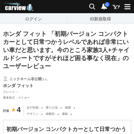
carview!
検索
通知
i
ログイン
ID新規取得
ホンダ フィット 「初期バージョン コンパクト
カーとして日常つかうレベルであれば非常にい
い車だと思います。今のところ家族3人+チャイ
ルドシートですがそれほど困る事なく現在」の
ユーザーレビュー
ニックネーム非公開
さん
ホンダ フィット
グレード：-
乗車形式：マイカー
-
-
-
4
走行性能
乗り心地
燃費
評価
-
-
-
デザイン
積載性
価格
初期バージョン コンパクトカーとして日常つかう