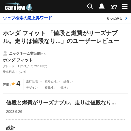
carview!
検索
通知
ウェブ検索の急上昇ワード
もっとみる
ホンダ フィット 「値段と燃費がリーズナブ
ル。走りは値段なり...」のユーザーレビュー
ニックネーム非公開
さん
ホンダ フィット
グレード：A(CVT_1.3) 2001年式
乗車形式：その他
-
-
-
4
走行性能
乗り心地
燃費
評価
-
-
-
デザイン
積載性
価格
値段と燃費がリーズナブル。走りは値段なり...
2003.6.26
総評