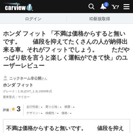
carview!
検索
通知
i
ログイン
ID新規取得
ホンダ フィット 「不満は価格からすると無い
です。 値段を抑えてたくさんの人が納得出
来る車。それがフィットでしょう。 ただや
っぱり欲を言うと楽しく運転ができて快」のユ
ーザーレビュー
ニックネーム非公開
さん
ホンダ フィット
グレード：1.3L(CVT_1.3) 2009年式
乗車形式：マイカー
-
-
-
3
走行性能
乗り心地
燃費
評価
-
-
-
デザイン
積載性
価格
不満は価格からすると無いです。 値段を抑え