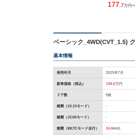
177
.7
万円
ベーシック_4WD(CVT_1.5)
基本情報
発売年月
2025年7月
新車価格（税込）
198.6
万円
ドア数
5枚
燃費（10.15モード）
-
燃費（JC08モード）
-
燃費（WLTCモード走行）
16.6
km/L