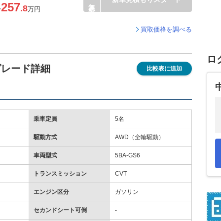
257
.8
〜
万円
買取価格を調べる
ロ
 グレード詳細
比較表に追加
乗車定員
5名
駆動方式
AWD（全輪駆動）
車両型式
5BA-GS6
トランスミッション
CVT
エンジン区分
ガソリン
セカンドシート可倒
-