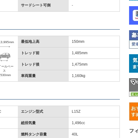
サードシート可倒
-
最低地上高
150mm
3,995mm
トレッド前
1,485mm
トレッド後
1,475mm
イールベー
ス
,530mm
車両重量
1,160kg
Ｃ
エンジン型式
L15Z
総排気量
1,496cc
フ
燃料タンク容量
40L