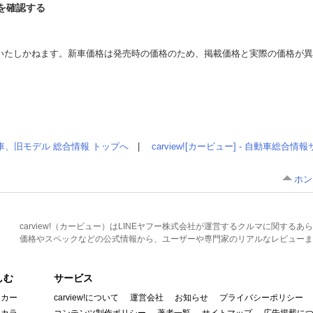
トを確認する
いたしかねます。新車価格は発売時の価格のため、掲載価格と実際の価格が
車、旧モデル 総合情報 トップへ
|
carview![カービュー] - 自動車総合
ホン
carview!（カービュー）はLINEヤフー株式会社が運営するクルマに関す
価格やスペックなどの公式情報から、ユーザーや専門家のリアルなレビューま
しむ
サービス
イカー
carview!について
運営会社
お知らせ
プライバシーポリシー