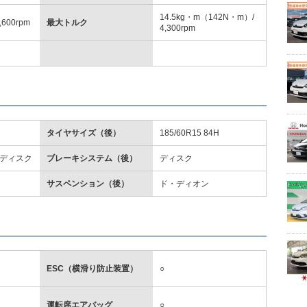
14.5kg・m（142N・m）/
,600rpm
最大トルク
4,300rpm
タイヤサイズ（後）
185/60R15 84H
ディスク
ブレーキシステム（後）
ディスク
サスペンション（後）
ド・ディオン
ESC（横滑り防止装置）
○
運転席エアバッグ
○