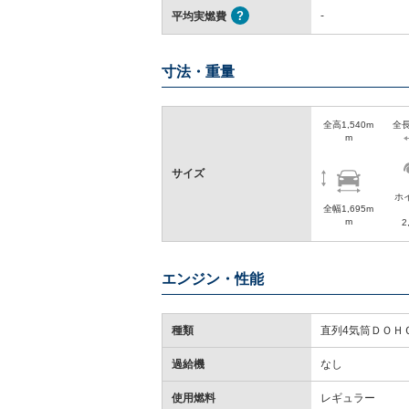
-
平均実燃費
寸法・重量
全高1,540m
全長
m
サイズ
ホ
全幅1,695m
m
2
エンジン・性能
種類
直列4気筒ＤＯＨ
過給機
なし
使用燃料
レギュラー