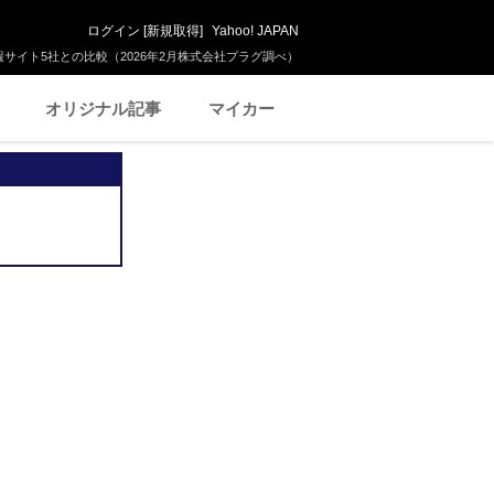
ログイン
[
新規取得
]
Yahoo! JAPAN
サイト5社との比較（2026年2月株式会社プラグ調べ）
オリジナル記事
マイカー