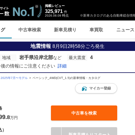
掲載レビュー
325,971
件
時点
※新車カタログのある自動車総合情報
2026.08.09
ログ
中古車検索
新車見積り
車買取
ニュース
地震情報
8月9日2時58分ごろ発生
岩手県沿岸北部
4
地域
など
最大震度
今後の情報にご注意ください
詳細
2025年7月〜モデル
ベーシック_4WD(CVT_1.5)の新車情報・カタログ
マイカー登録
格
中古車を検索
99
.8
万円
込）
新車見積もりスタート