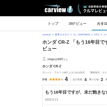
トップ
360°ビュー
カタ
carview!
新車カタログ
ホンダ(HONDA)
CR-Z
ユ
ホンダ CR-Z 「もう16年
ビュー
shige@6MT
さん
ホンダ CR-Z
グレード：アルファ(MT_1.5) 2010年式
乗車形式：マイ
4
4
2
評価
走行性能
乗り心地
もう16年目ですが、未だ飽きな
2025.6.13