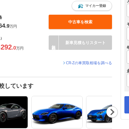
マイカー登録
格
中古車を検索
64
.9
万円
込）
新車見積もりスタート
292
.0
〜
万円
CR-Zの車買取相場を調べる
比較しています
Nex
t