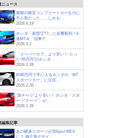
連ニュース
無限の限定コンプリートカーなのに
不人気だった……しかも...
2026.6.19
ホンダ「新型“Z”!?」に反響殺到！6
速MT＆「旧車デ...
2026.3.2
「スーパーカブ」より安い！ たっ
た“35万円”のホンダ...
2026.2.28
約80万円で手に入るホンダの「MT
スポーツカー」に注目...
2026.2.20
”原チャリ”より安い！ ホンダ「スポ
ーツ“クーペ”」が...
2026.1.28
連編集記事
あの硬派スポーツが355psのBEV
に？ 独立系デザイ...