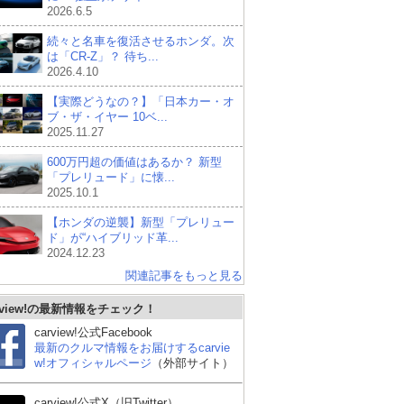
2026.6.5
続々と名車を復活させるホンダ。次
は「CR-Z」？ 待ち...
2026.4.10
【実際どうなの？】「日本カー・オ
ブ・ザ・イヤー 10ベ...
2025.11.27
600万円超の価値はあるか？ 新型
「プレリュード」に懐...
2025.10.1
【ホンダの逆襲】新型「プレリュー
ド」が“ハイブリッド革...
2024.12.23
関連記事をもっと見る
rview!の最新情報をチェック！
carview!公式Facebook
最新のクルマ情報をお届けするcarvie
w!オフィシャルページ
（外部サイト）
carview!公式X（旧Twitter）