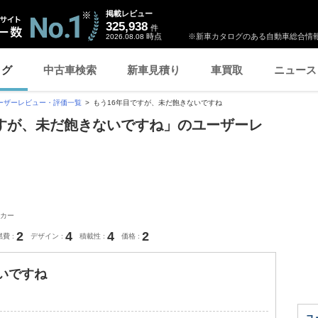
掲載レビュー
325,938
件
時点
※新車カタログのある自動車総合情報
2026.08.08
ログ
中古車検索
新車見積り
車買取
ニュース
ーザーレビュー・評価一覧
もう16年目ですが、未だ飽きないですね
目ですが、未だ飽きないですね」のユーザーレ
カー
2
4
4
2
燃費
デザイン
積載性
価格
いですね