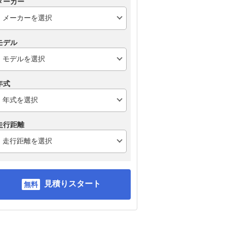
メーカー
モデル
年式
走行距離
見積りスタート