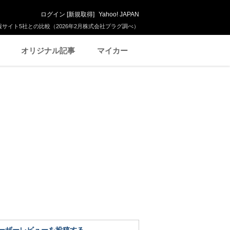
ログイン
[
新規取得
]
Yahoo! JAPAN
サイト5社との比較（2026年2月株式会社プラグ調べ）
オリジナル記事
マイカー