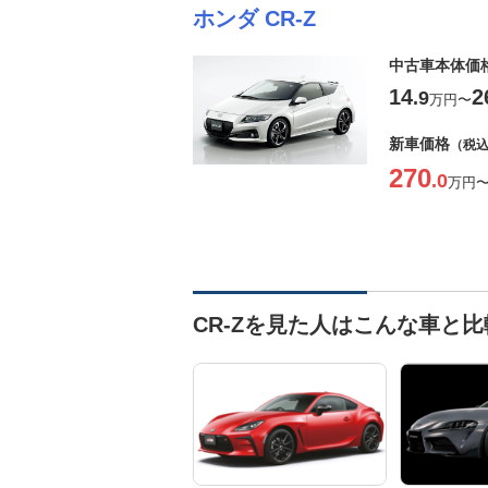
ホンダ CR-Z
中古車本体価
14
2
.9
万円
〜
新車価格
（税
270
.0
万円
CR-Zを見た人はこんな車と