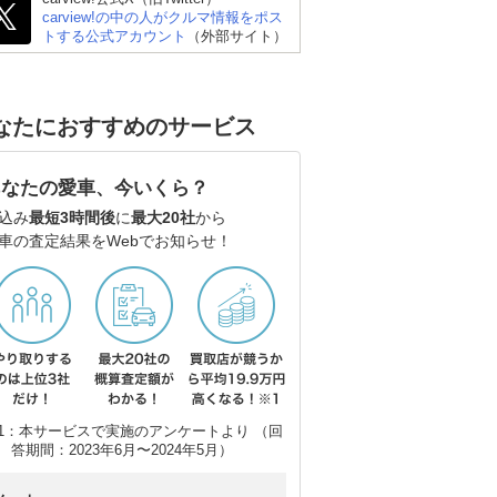
carview!の中の人がクルマ情報をポス
トする公式アカウント
（外部サイト）
なたにおすすめのサービス
あなたの愛車、今いくら？
込み
最短3時間後
に
最大20社
から
車の査定結果をWebでお知らせ！
1：本サービスで実施のアンケートより （回
答期間：2023年6月〜2024年5月）