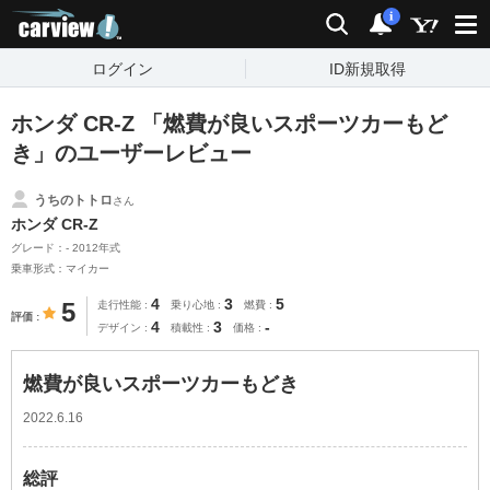
carview!
検索
通知
i
ログイン
ID新規取得
ホンダ CR-Z 「燃費が良いスポーツカーもど
き」のユーザーレビュー
うちのトトロ
さん
ホンダ CR-Z
グレード：- 2012年式
乗車形式：マイカー
4
3
5
5
走行性能
乗り心地
燃費
評価
4
3
-
デザイン
積載性
価格
燃費が良いスポーツカーもどき
2022.6.16
総評