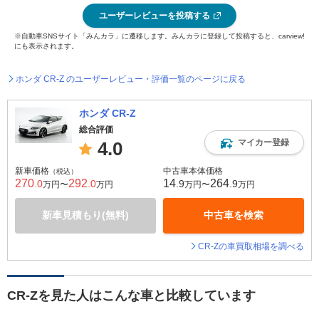
ユーザーレビューを投稿する
※自動車SNSサイト「みんカラ」に遷移します。みんカラに登録して投稿すると、carview!
にも表示されます。
ホンダ CR-Z のユーザーレビュー・評価一覧のページに戻る
ホンダ CR-Z
総合評価
マイカー登録
4.0
新車価格
中古車本体価格
（税込）
270
292
14
264
.0
.0
.9
.9
万円〜
万円
万円〜
万円
新車見積もり(無料)
中古車を検索
CR-Zの車買取相場を調べる
CR-Zを見た人はこんな車と比較しています