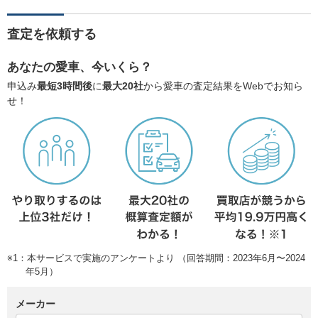
査定を依頼する
あなたの愛車、今いくら？
申込み
最短3時間後
に
最大20社
から愛車の査定結果をWebでお知ら
せ！
※1：本サービスで実施のアンケートより （回答期間：2023年6月〜2024
年5月）
メーカー