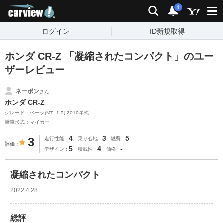
carview!
検索
通知
i
ログイン
ID新規取得
ホンダ CR-Z 「凝縮されたコンパクト」のユー
ザーレビュー
ネーポン
さん
ホンダ CR-Z
グレード：ベータ(MT_1.5) 2010年式
乗車形式：マイカー
4
3
5
3
走行性能
乗り心地
燃費
評価
5
4
-
デザイン
積載性
価格
凝縮されたコンパクト
2022.4.28
総評