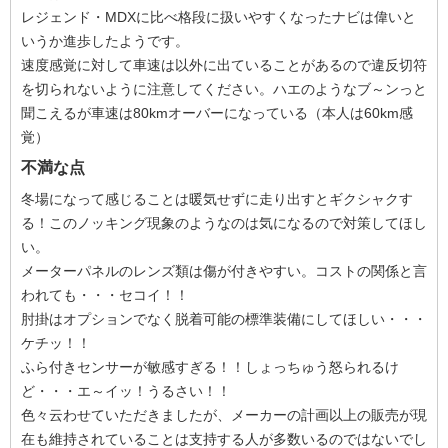
レジェンド・MDXに比べ格段に扱いやすくなったナビは偉いと
いうか進歩したようです。
速度感覚に対して車速は以外に出ていることがあるので違反切符
を切られないように注意してください。ハエのようなブ～ンっと
聞こえるが車速は80kmオーバーになっている（本人は60km感
覚）
不満な点
冬場になって感じることは暖気せずに走り出すとギクシャクす
る！このノッキング現象のようなのは気になるので対策してほし
い。
メーターパネルのレンズ類は傷が付きやすい。コストの関係と言
われても・・・セコイ！！
肘掛はオプションでなく脱着可能の標準装備にしてほしい・・・
ケチッ！！
ふら付きセンサーが敏感すぎる！！しょっちゅう怒られるけ
ど・・・エ～イッ！うるさい！！
色々云わせていただきましたが、メーカーの計画以上の販売が現
在も維持されていることは支持する人が多数いるのではないでし