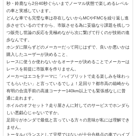
秒・鈴鹿なら2分40秒ぐらいまでノーマル状態で楽しめるレベル
の車と実感しています。
どんな車でも完璧な車は存在しないからMCやFMCを繰り返し進
歩させているのですから、市販させる為に妥協なり課題を残しつ
つ販売し世論の反応を見極めながら次に繋げて行くのが技術の進
歩なんです。
ホンダに限らずどのメーカーだって同じはずで、良いか悪いかは
購入したユーザーが決めること、
レースに使うか使わないかもオーナーが決めることでメーカーは
レースを前提に市販車を作りません。
メーカーはエコをテーマに「ハイブリットで走る楽しみを味わっ
てもらいたい」と言っているでしょ！足回り？都市高の箱崎から
有明の合流手前の高速コーナー140km以上でも緊張感なしに普
通に走れます。
ホイルのオフセット？走り屋さんに対してのサービスでホンダら
しい悪戯心じゃないですか。
足回りがホンダで最低と言っている方々の意味が私には理解でき
ません。
トータルバランスとして完璧ではないが十分合格点の車でハイブ