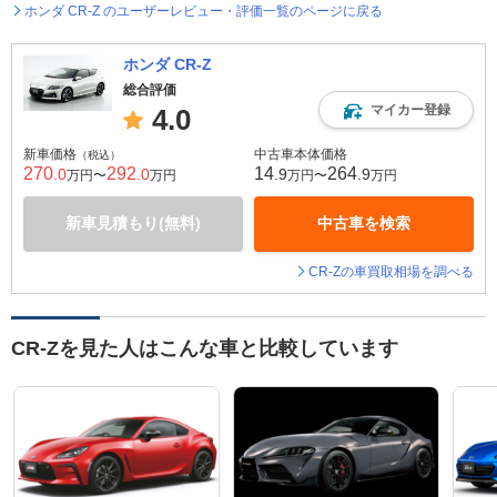
ホンダ CR-Z のユーザーレビュー・評価一覧のページに戻る
ホンダ CR-Z
総合評価
マイカー登録
4.0
新車価格
中古車本体価格
（税込）
270
292
14
264
.0
.0
.9
.9
万円〜
万円
万円〜
万円
新車見積もり(無料)
中古車を検索
CR-Zの車買取相場を調べる
CR-Zを見た人はこんな車と比較しています