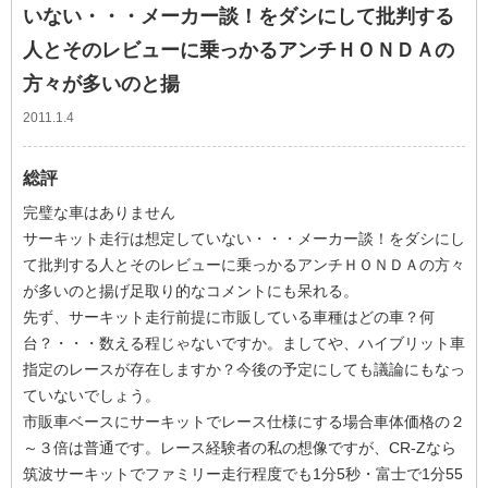
いない・・・メーカー談！をダシにして批判する
人とそのレビューに乗っかるアンチＨＯＮＤＡの
方々が多いのと揚
2011.1.4
総評
完璧な車はありません
サーキット走行は想定していない・・・メーカー談！をダシにし
て批判する人とそのレビューに乗っかるアンチＨＯＮＤＡの方々
が多いのと揚げ足取り的なコメントにも呆れる。
先ず、サーキット走行前提に市販している車種はどの車？何
台？・・・数える程じゃないですか。ましてや、ハイブリット車
指定のレースが存在しますか？今後の予定にしても議論にもなっ
ていないでしょう。
市販車ベースにサーキットでレース仕様にする場合車体価格の２
～３倍は普通です。レース経験者の私の想像ですが、CR-Zなら
筑波サーキットでファミリー走行程度でも1分5秒・富士で1分55