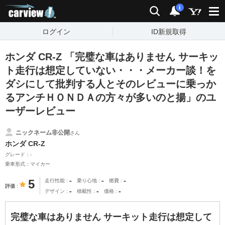
carview!
検索
通知
i
ログイン
ID新規取得
ホンダ CR-Z 「完璧な車はありません サーキッ
ト走行は想定していない・・・メーカー談！を
ダシにして批判する人とそのレビューに乗っか
るアンチＨＯＮＤＡの方々が多いのと揚」のユ
ーザーレビュー
ニックネーム非公開
さん
ホンダ CR-Z
グレード：-
乗車形式：マイカー
-
-
-
5
走行性能
乗り心地
燃費
評価
-
-
-
デザイン
積載性
価格
完璧な車はありません サーキット走行は想定して