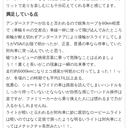
リットで走りを楽しむにも十分応えてくれる車と感じてます。
満足している点
アンダーステアーが出ると言われるので鋭角カーブを60km程度
で（車幅６ｍの交差点）車線一杯に使って飛び込んでみたところ
前輪が耐え切れずアンダーステアにより後輪がスライドしてしま
うがVSAのお陰で助かったが、正直、普通の車なら停車していた
対向車に突っ込んでいたと思う。
嘘つきレビューの挑発言葉に乗って危険なことは止めましょ
う！！書くと長いがこの現象は一瞬の出来事です。
走行約5000kmになりエコ感覚が何処かに行ってしまった！！っ
が、冬場のこの時期でも平均17/L以上走る。
低重心、ショート＆ワイドの車は路面を読んでしまいハンドルを
しっかり持っていないとならないが自然な感じでハンドル操作は
楽ですが、ファミリーカーから乗り換えた人には慣れるまで力が
入るかもしれませんね。
ライトが暗いと云われるが対向車に妙に親切なロービームライト
は暗いのではなく定規で測ったような明るいライトは対向車にと
ってはメチャクチャ長所みたい！！。