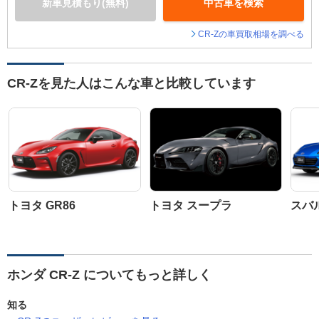
新車見積もり(無料)
中古車を検索
CR-Zの車買取相場を調べる
CR-Zを見た人はこんな車と比較しています
トヨタ GR86
トヨタ スープラ
スバル
ホンダ CR-Z についてもっと詳しく
知る