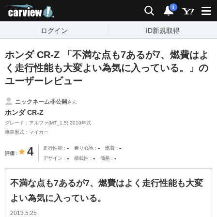
carview!
検索
通知
i
ログイン
ID新規取得
ホンダ CR-Z 「不満な点も7あるが7、燃費はよ
く走行性能も大変よい為気に入っている。」の
ユーザーレビュー
ニックネーム非公開
さん
ホンダ CR-Z
グレード：アルファ(MT_1.5) 2010年式
乗車形式：マイカー
-
-
-
4
走行性能
乗り心地
燃費
評価
-
-
-
デザイン
積載性
価格
不満な点も7あるが7、燃費はよく走行性能も大変
よい為気に入っている。
2013.5.25