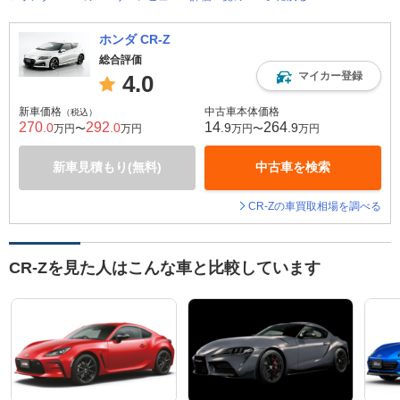
ホンダ CR-Z
総合評価
マイカー登録
4.0
新車価格
中古車本体価格
（税込）
270
292
14
264
.0
.0
.9
.9
万円〜
万円
万円〜
万円
新車見積もり(無料)
中古車を検索
CR-Zの車買取相場を調べる
CR-Zを見た人はこんな車と比較しています