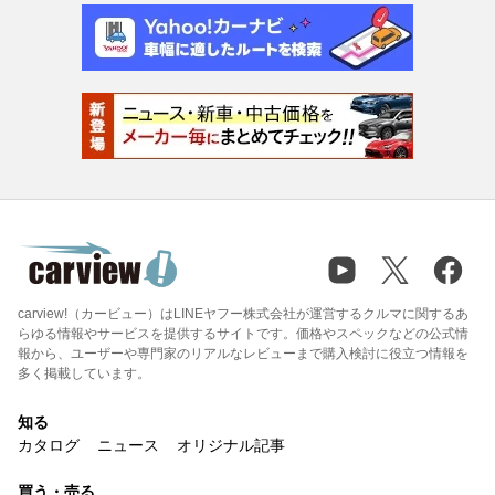
carview!（カービュー）はLINEヤフー株式会社が運営するクルマに関するあ
らゆる情報やサービスを提供するサイトです。価格やスペックなどの公式情
報から、ユーザーや専門家のリアルなレビューまで購入検討に役立つ情報を
多く掲載しています。
知る
カタログ
ニュース
オリジナル記事
買う・売る