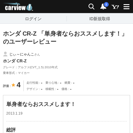
carview!
検索
通知
i
ログイン
ID新規取得
ホンダ CR-Z 「単身者ならおススメします！」
のユーザーレビュー
じぃ～にゃんこ
さん
ホンダ CR-Z
グレード：アルファ(CVT_1.5) 2010年式
乗車形式：マイカー
-
-
-
4
走行性能
乗り心地
燃費
評価
-
-
-
デザイン
積載性
価格
単身者ならおススメします！
2013.1.19
総評