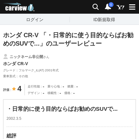
carview!
検索
通知
i
ログイン
ID新規取得
ホンダ CR-V 「・日常的に使う目的ならばお勧
めのSUVで...」のユーザーレビュー
ニックネーム非公開
さん
ホンダ CR-V
グレード：フルマーク_iL(AT) 2001年式
乗車形式：その他
-
-
-
4
走行性能
乗り心地
燃費
評価
-
-
-
デザイン
積載性
価格
・日常的に使う目的ならばお勧めのSUVで...
2002.3.5
総評