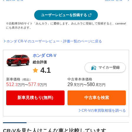
ユーザーレビューを投稿する
※自動車SNSサイト「みんカラ」に遷移します。みんカラに登録して投稿すると、carview!
にも表示されます。
ホンダ CR-V のユーザーレビュー・評価一覧のページに戻る
ホンダ CR-V
総合評価
マイカー登録
4.1
新車価格
中古車本体価格
（税込）
512
577
29
580
.3
.9
.9
.8
万円〜
万円
万円〜
万円
新車見積もり(無料)
中古車を検索
CR-Vの車買取相場を調べる
CR-Vを見た人はこんな車と比較しています