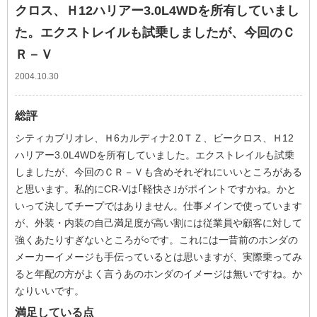
クロス、Ｈ12ハリアー3.0L4WDを所有していまし
た。エクストレイルも試乗しましたが、今回のＣ
Ｒ－Ｖ
2004.10.30
総評
シティカブリオレ、Ｈ6カルディナ2.0ＴＺ、ビークロス、Ｈ12
ハリアー3.0L4WDを所有していました。エクストレイルも試乗
しましたが、今回のＣＲ－Ｖも含めそれぞれにいいところがある
と思います。私的にCR-Vは｢軽快さ｣がポイントですかね。かと
いって決してチープではありません。仕事メインで使っています
が、外装・内装の自己満足度が高い割には従業員や顧客に対して
強くあたりすぎないところが○です。これには一昔前のホンダの
メーカーイメージも手伝っているとは思いますが、実際乗ってみ
ると年配の方がよく言うあのホンダのイメージは無いですね。か
なりいいです。
満足している点