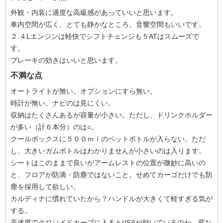
外観・内装に適度な高級感があっていいと思います。
車内空間が広く、とても静かなところ。音響空間もいいです。
２.４Lエンジンは軽快でシフトチェンジも５ATはスムーズで
す。
ブレーキの効きはいいと思います。
不満な点
オートライトが無い。オプションにすら無い。
時計が無い。ナビのは見にくい。
収納はたくさんあるが容量が小さい。ただし、ドリンクホルダー
が多い（計６本分）のは○。
クールボックスに５００ｍｌのペットボトルが入らない。ただ
し、大きいガムボトルはわかりませんが小さいのは入ります。
シートはこのままで良いがアームレストの位置が微妙に高いの
と、フロアが防滴・防塵ではないこと。せめてカーゴだけでも防
塵を採用して欲しい。
カルディナに慣れていたから？ハンドルが大きくて軽すぎる気が
する。
高速度でクロソイドカーブに入るとVSAが効いているのか、変な