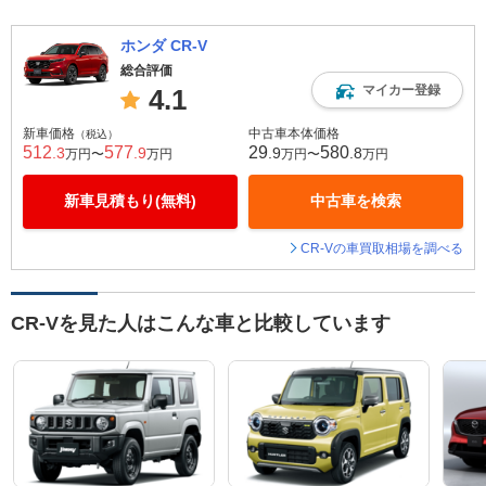
ホンダ CR-V
総合評価
マイカー登録
4.1
新車価格
中古車本体価格
（税込）
512
577
29
580
.3
.9
.9
.8
万円〜
万円
万円〜
万円
新車見積もり(無料)
中古車を検索
CR-Vの車買取相場を調べる
CR-Vを見た人はこんな車と比較しています