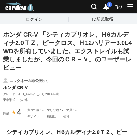
carview!
検索
通知
i
ログイン
ID新規取得
ホンダ CR-V 「シティカブリオレ、Ｈ6カルデ
ィナ2.0ＴＺ、ビークロス、Ｈ12ハリアー3.0L4
WDを所有していました。エクストレイルも試
乗しましたが、今回のＣＲ－Ｖ」のユーザーレ
ビュー
ニックネーム非公開
さん
ホンダ CR-V
グレード：iL-D_4WD(AT_2.4) 2004年式
乗車形式：その他
-
-
-
4
走行性能
乗り心地
燃費
評価
-
-
-
デザイン
積載性
価格
シティカブリオレ、Ｈ6カルディナ2.0ＴＺ、ビー