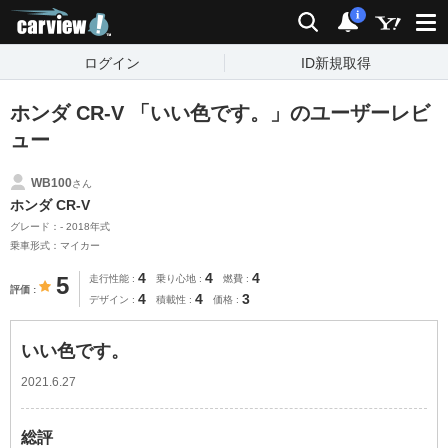
carview!
検索
通知
i
ログイン
ID新規取得
ホンダ CR-V 「いい色です。」のユーザーレビ
ュー
WB100
さん
ホンダ CR-V
グレード：- 2018年式
乗車形式：マイカー
4
4
4
5
走行性能
乗り心地
燃費
評価
4
4
3
デザイン
積載性
価格
いい色です。
2021.6.27
総評