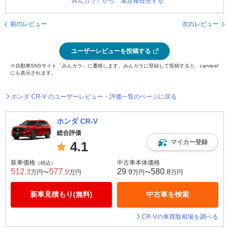
「みんカラ」から、違反報告をする
前のレビュー
次のレビュー
ユーザーレビューを投稿する
※自動車SNSサイト「みんカラ」に遷移します。みんカラに登録して投稿すると、carview!
にも表示されます。
ホンダ CR-V のユーザーレビュー・評価一覧のページに戻る
ホンダ CR-V
総合評価
マイカー登録
4.1
新車価格
中古車本体価格
（税込）
512
577
29
580
.3
.9
.9
.8
万円〜
万円
万円〜
万円
新車見積もり(無料)
中古車を検索
CR-Vの車買取相場を調べる