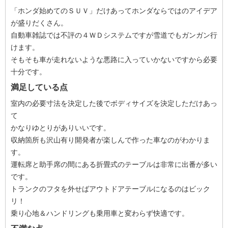
「ホンダ始めてのＳＵＶ」だけあってホンダならではのアイデア
が盛りだくさん。
自動車雑誌では不評の４ＷＤシステムですが雪道でもガンガン行
けます。
そもそも車が走れないような悪路に入っていかないですから必要
十分です。
満足している点
室内の必要寸法を決定した後でボディサイズを決定しただけあっ
て
かなりゆとりがありいいです。
収納箇所も沢山有り開発者が楽しんで作った車なのがわかりま
す。
運転席と助手席の間にある折畳式のテーブルは非常に出番が多い
です。
トランクのフタを外せばアウトドアテーブルになるのはビック
リ！
乗り心地＆ハンドリングも乗用車と変わらず快適です。