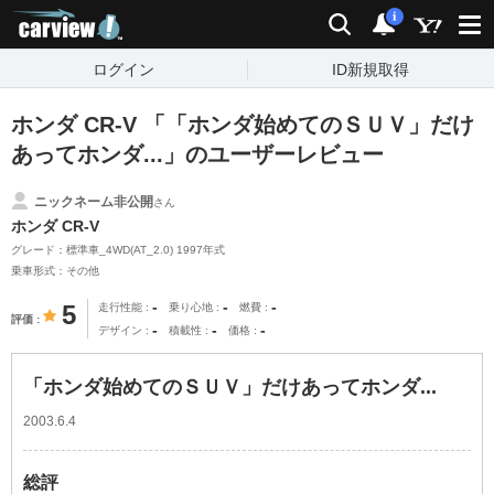
carview!
検索
通知
i
ログイン
ID新規取得
ホンダ CR-V 「「ホンダ始めてのＳＵＶ」だけ
あってホンダ...」のユーザーレビュー
ニックネーム非公開
さん
ホンダ CR-V
グレード：標準車_4WD(AT_2.0) 1997年式
乗車形式：その他
-
-
-
5
走行性能
乗り心地
燃費
評価
-
-
-
デザイン
積載性
価格
「ホンダ始めてのＳＵＶ」だけあってホンダ...
2003.6.4
総評