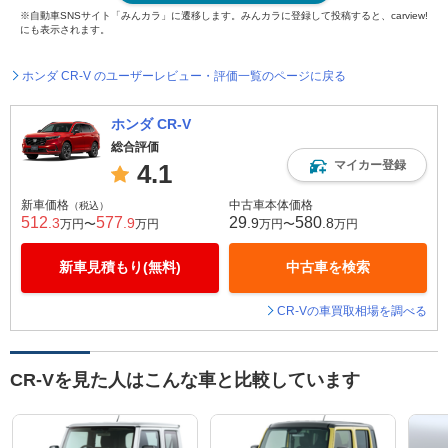
※自動車SNSサイト「みんカラ」に遷移します。みんカラに登録して投稿すると、carview!
にも表示されます。
ホンダ CR-V のユーザーレビュー・評価一覧のページに戻る
ホンダ CR-V
総合評価
マイカー登録
4.1
新車価格
中古車本体価格
（税込）
512
577
29
580
.3
.9
.9
.8
万円〜
万円
万円〜
万円
新車見積もり(無料)
中古車を検索
CR-Vの車買取相場を調べる
CR-Vを見た人はこんな車と比較しています