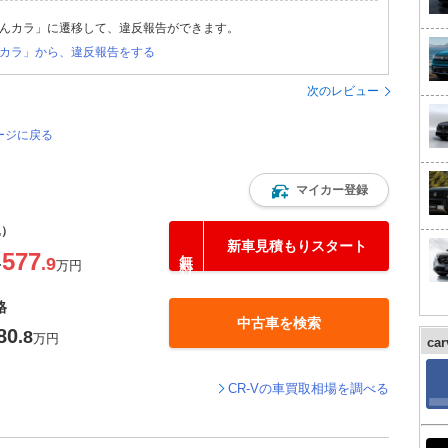
んカラ」に遷移して、違反報告ができます。
カラ」から、違反報告をする
次のレビュー
ージに戻る
マイカー登録
込）
新車見積もりスタート
577
.9
〜
万円
格
中古車を検索
80
.8
万円
ca
CR-Vの車買取相場を調べる