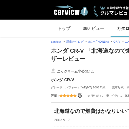
トップ
360°ビュー
カタ
carview!
新車カタログ
ホンダ(HONDA)
CR-V
ユ
ホンダ CR-V 「北海道なの
ザーレビュー
ニックネーム非公開
さん
ホンダ CR-V
グレード：パフォーマ4WD(MT) 2002年式
乗車形式：
5
-
-
評価
走行性能
乗り心地
燃
北海道なので燃費はかなりいいで
2003.5.17