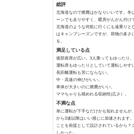
総評
北海道なので燃費はかなりいいです。冬
ーンでも走りやすく、暖房がんがん付けて
北海道のような何処に行くにも遠乗りと
はキャンプシーズンですが、荷物の多さ
を。
満足している点
後部座席が広い。3人乗ってもゆったり。
運転席もゆったりとしていて運転しやす
長距離運転も苦にならない。
中・高速の伸びがいい。
車体が大きいのに燃費がいい。
ママちゃりも積めれる収納性(広さ）。
不満な点
単に運転が下手なだけかも知れませんが、
から3速以降はいい感じに加速されます
ことを前提として設計されているから？
しかった。