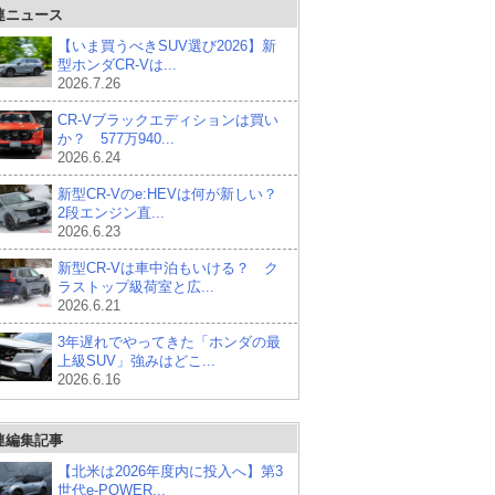
連ニュース
【いま買うべきSUV選び2026】新
型ホンダCR-Vは...
2026.7.26
CR-Vブラックエディションは買い
か？ 577万940...
2026.6.24
新型CR-Vのe:HEVは何が新しい？
2段エンジン直...
2026.6.23
新型CR-Vは車中泊もいける？ ク
ラストップ級荷室と広...
2026.6.21
3年遅れでやってきた「ホンダの最
上級SUV」強みはどこ...
2026.6.16
連編集記事
【北米は2026年度内に投入へ】第3
世代e-POWER...