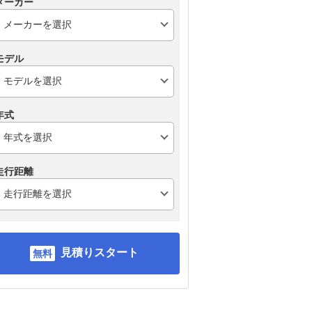
メーカー
モデル
年式
走行距離
見積りスタート