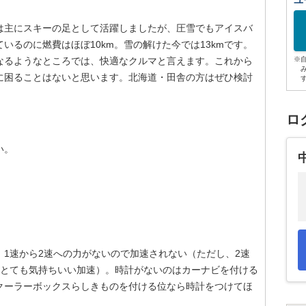
ユ
は主にスキーの足として活躍しましたが、圧雪でもアイスバ
いるのに燃費はほぼ10km。雪の解けた今では13kmです。
なるようなところでは、快適なクルマと言えます。これから
※
に困ることはないと思います。北海道・田舎の方はぜひ検討
ロ
い。
1速から2速への力がないので加速されない（ただし、2速
。とても気持ちいい加速）。時計がないのはカーナビを付ける
クーラーボックスらしきものを付ける位なら時計をつけてほ