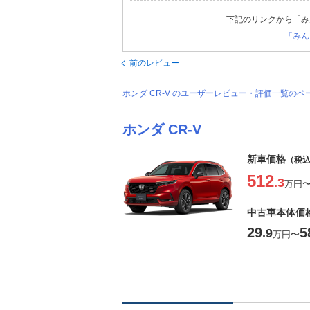
下記のリンクから「み
「みん
前のレビュー
ホンダ CR-V のユーザーレビュー・評価一覧のペ
ホンダ CR-V
新車価格
（税
512
.3
万円
中古車本体価
29
5
.9
万円
〜