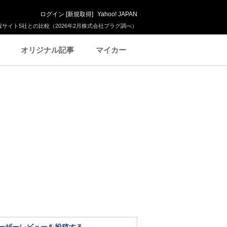
ログイン
[
新規取得
]
Yahoo! JAPAN
サイト5社との比較（2026年2月株式会社プラグ調べ）
オリジナル記事
マイカー