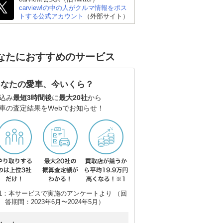
carview!の中の人がクルマ情報をポス
トする公式アカウント
（外部サイト）
なたにおすすめのサービス
あなたの愛車、今いくら？
スバル フォレスター
トヨタ ハリアーハイブ
マツ
込み
最短3時間後
に
最大20社
から
リッド
車の査定結果をWebでお知らせ！
1：本サービスで実施のアンケートより （回
答期間：2023年6月〜2024年5月）