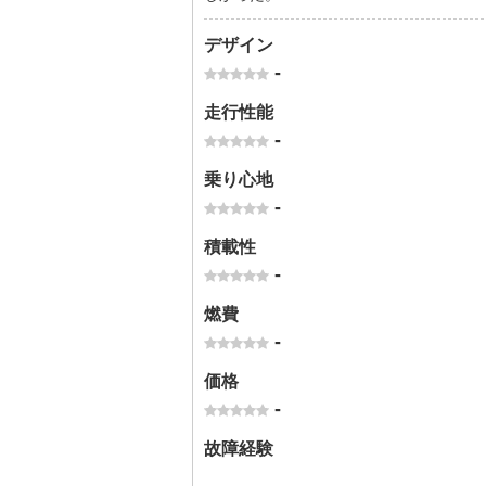
デザイン
-
走行性能
-
乗り心地
-
積載性
-
燃費
-
価格
-
故障経験