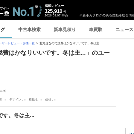
掲載レビュー
325,910
件
時点
※新車カタログのある自動車総合情報
2026.08.07
ログ
中古車検索
新車見積り
車買取
ニュース
ーザーレビュー・評価一覧
北海道なので燃費はかなりいいです。冬は主...
で燃費はかなりいいです。冬は主...」のユー
その他
-
-
-
-
費
デザイン
積載性
価格
す。冬は主...