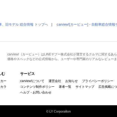
車、旧モデル 総合情報 トップへ
|
carview![カービュー] - 自動車総合
carview!（カービュー）はLINEヤフー株式会社が運営するクルマに関す
価格やスペックなどの公式情報から、ユーザーや専門家のリアルなレビューま
しむ
サービス
イカー
carview!について
運営会社
お知らせ
プライバシーポリシー
んカラ
コンテンツ制作ポリシー
著者一覧
サイトマップ
広告掲載に
ヘルプ・お問い合わせ
© LY Corporation