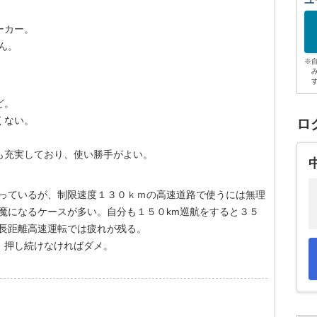
ユ
ーカー。
ん。
※
ど。
くない。
ロ
も充実しており、使い勝手がよい。
乗っているが、制限速度１３０ｋｍの高速道路で使うには無理
魔になるケースが多い。自分も１５０km巡航をすると３５
。長距離高速運転では疲れが残る。
）押し続けなければダメ。