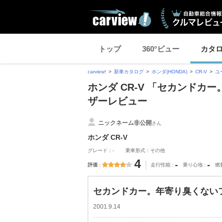
トップ
360°ビュー
カタ
carview!
新車カタログ
ホンダ(HONDA)
CR-V
ユ
ホンダ CR-V 「セカンドカ
ザーレビュー
ニックネーム非公開
さん
ホンダ CR-V
グレード：-
乗車形式：その他
4
-
-
評価
走行性能
乗り心地
燃
セカンドカー。年寄り臭くないフ
2001.9.14