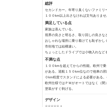
総評
セカンドカー。年寄り臭くないファミリ
１００km以上出さなければ文句ありませ
満足している点
家族は喜んでいる。
視界の良さと明るさ、取り回しの良さな
おしゃれな場所に乗り着けても恥ずかし
市街地では結構速い。
ちょっとしたドライブでは小物入れなど
不満な点
１００kmを超えてからの性能。欧州で
がある。巡航１５０km位なので他車の邪
０km程度でスタンドによる必要がある
欧州仕様ではＰＷがオートではなく（閉
塗装がすぐ剥げる。
デザイン
-