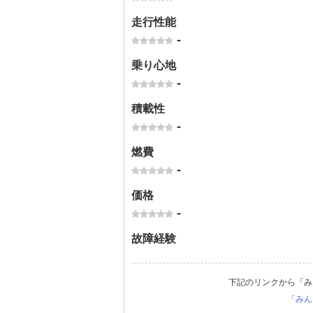
走行性能
-
乗り心地
-
積載性
-
燃費
-
価格
-
故障経験
下記のリンクから「み
「みん