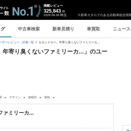
掲載レビュー
325,843
件
時点
※新車カタログのある自動車総合情報
2026.08.06
ログ
中古車検索
新車見積り
車買取
ニュース
ーザーレビュー・評価一覧
セカンドカー。年寄り臭くないファミリーカ...
ー。年寄り臭くないファミリーカ...」のユー
-
-
-
-
費
デザイン
積載性
価格
ァミリーカ...