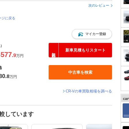
次のレビュー
ージに戻る
マイカー登録
込）
新車見積もりスタート
577
.9
〜
万円
格
中古車を検索
80
.8
万円
CR-Vの車買取相場を調べる
ca
比較しています