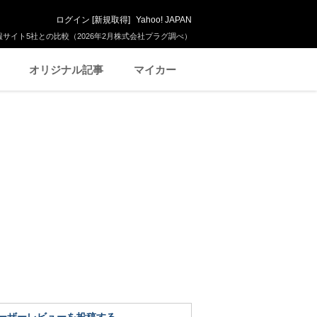
ログイン
[
新規取得
]
Yahoo! JAPAN
サイト5社との比較（2026年2月株式会社プラグ調べ）
オリジナル記事
マイカー