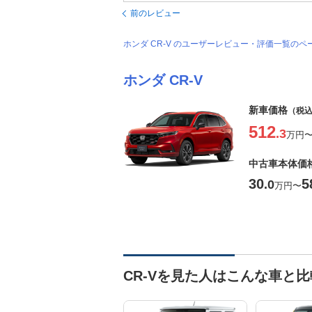
前のレビュー
ホンダ CR-V のユーザーレビュー・評価一覧のペ
ホンダ CR-V
新車価格
（税
512
.3
万円
中古車本体価
30
5
.0
万円
〜
CR-Vを見た人はこんな車と