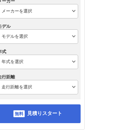
メーカー
モデル
年式
走行距離
見積りスタート