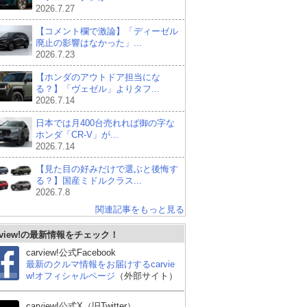
2026.7.27
【コメント欄で激論】「ディーゼル
廃止の影響はなかった」...
2026.7.23
【ホンダのアウトドア担当にな
る？】「ヴェゼル」よりタフ...
2026.7.14
日本では月400台売れれば御の字な
ホンダ「CR-V」が...
2026.7.14
【見た目の好みだけで選ぶと後悔す
る？】国産ミドルクラス...
2026.7.8
関連記事をもっと見る
rview!の最新情報をチェック！
carview!公式Facebook
最新のクルマ情報をお届けするcarvie
w!オフィシャルページ
（外部サイト）
carview!公式X（旧Twitter）