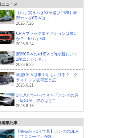
連ニュース
【いま買うべきSUV選び2026】新
型ホンダCR-Vは...
2026.7.26
CR-Vブラックエディションは買い
か？ 577万940...
2026.6.24
新型CR-Vのe:HEVは何が新しい？
2段エンジン直...
2026.6.23
新型CR-Vは車中泊もいける？ ク
ラストップ級荷室と広...
2026.6.21
3年遅れでやってきた「ホンダの最
上級SUV」強みはどこ...
2026.6.16
連編集記事
【発売から3年で幕】ホンダのBEV
「プロローグ」が20...