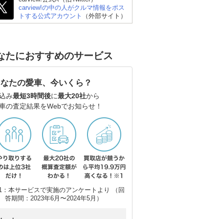
carview!の中の人がクルマ情報をポス
トする公式アカウント
（外部サイト）
なたにおすすめのサービス
スバル フォレスター
トヨタ ハリアーハイブ
ト
リッド
あなたの愛車、今いくら？
込み
最短3時間後
に
最大20社
から
車の査定結果をWebでお知らせ！
1：本サービスで実施のアンケートより （回
答期間：2023年6月〜2024年5月）