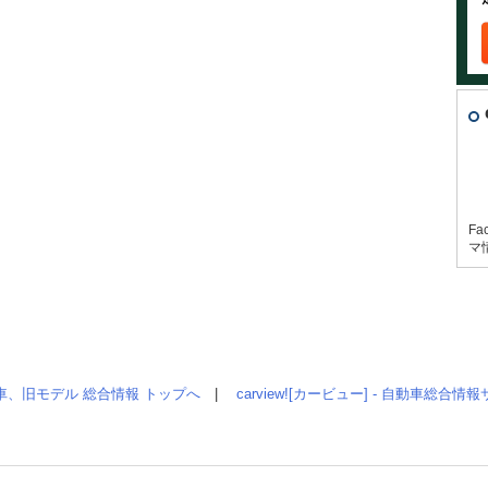
Fa
マ
車、旧モデル 総合情報 トップへ
|
carview![カービュー] - 自動車総合