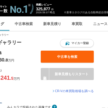
掲載レビュー
325,877
件
時点
※新車カタログのある自動車総合情報
2026.08.07
ログ
中古車検索
新車見積り
車買取
ニュース
ャラリー
像ギャラリー
マイカー登録
格
中古車を検索
80
.8
万円
込）
新車見積もりスタート
241
.5
〜
万円
CR-Vの車買取相場を調べる
みんカラで投稿された画像です