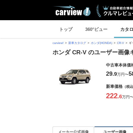
トップ
360°ビュー
カタ
carview!
新車カタログ
ホンダ(HONDA)
CR-V
ギ
ホンダ CR-V のユーザー画
中古車本体価
29
5
.9
万円
〜
新車価格
（税
222
.6
万円
ユーザー画像
メーカー公式画像