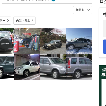
ロ
ラー
内装・外装