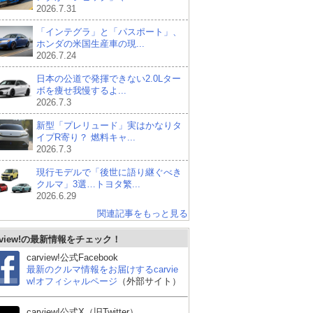
2026.7.31
「インテグラ」と「パスポート」、
ホンダの米国生産車の現...
2026.7.24
日本の公道で発揮できない2.0Lター
ボを痩せ我慢するよ...
2026.7.3
新型「プレリュード」実はかなりタ
イプR寄り？ 燃料キャ...
2026.7.3
現行モデルで「後世に語り継ぐべき
クルマ」3選…トヨタ繁...
2026.6.29
関連記事をもっと見る
rview!の最新情報をチェック！
carview!公式Facebook
最新のクルマ情報をお届けするcarvie
スズキ スイフト
スズキ アルトラパン
フ
w!オフィシャルページ
（外部サイト）
ルフ
carview!公式X（旧Twitter）