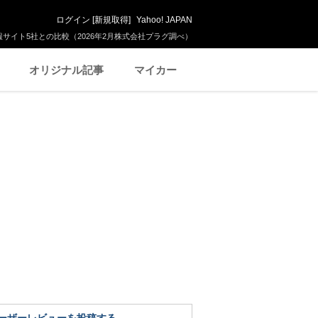
ログイン
[
新規取得
]
Yahoo! JAPAN
サイト5社との比較（2026年2月株式会社プラグ調べ）
オリジナル記事
マイカー