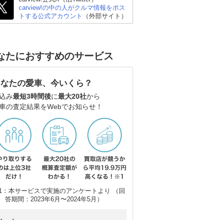
carview!の中の人がクルマ情報をポス
トする公式アカウント
（外部サイト）
なたにおすすめのサービス
あなたの愛車、今いくら？
込み
最短3時間後
に
最大20社
から
車の査定結果をWebでお知らせ！
1：本サービスで実施のアンケートより （回
答期間：2023年6月〜2024年5月）