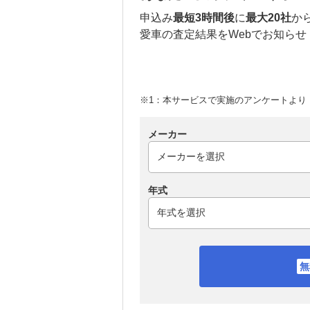
申込み
最短3時間後
に
最大20社
か
愛車の査定結果をWebでお知らせ
※1：本サービスで実施のアンケートより （
メーカー
年式