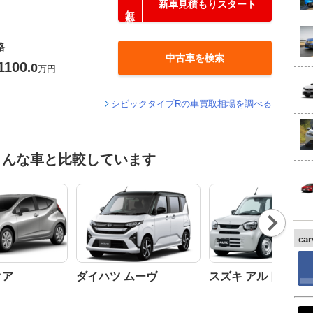
新車見積もりスタート
格
中古車を検索
1100
.0
万円
シビックタイプRの車買取相場を調べる
こんな車と比較しています
Nex
t
ca
クア
ダイハツ ムーヴ
スズキ アルト