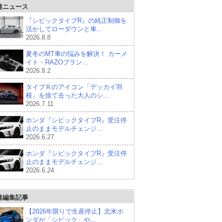
連ニュース
『シビックタイプR』の純正制御を
活かしてローダウンと車...
2026.8.8
夏冬のMT車の悩みを解決！ カーメ
イト・RAZOブラン...
2026.8.2
タイプＲのアイコン「デッカイ羽
根」を捨て去った大人のシ...
2026.7.11
ホンダ『シビックタイプR』受注停
止のままモデルチェンジ...
2026.6.27
ホンダ『シビックタイプR』受注停
止のままモデルチェンジ...
2026.6.24
連編集記事
【2026年限りで生産停止】北米ホ
ンダが「シビック」や...