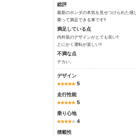
総評
最新のホンダの本気を見せつけられた感
乗って満足できる車です‼️
満足している点
内外装のデザインがとても良い‼️
とにかく運転が楽しい‼️
不満な点
デカい。
デザイン
5
走行性能
5
乗り心地
4
積載性