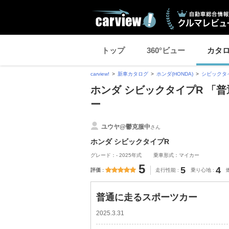
トップ
360°ビュー
カタ
carview!
新車カタログ
ホンダ(HONDA)
シビックタ
ホンダ シビックタイプR 「
ー
ユウヤ@鬱克服中
さん
ホンダ シビックタイプR
グレード：- 2025年式
乗車形式：マイカー
5
5
4
評価
走行性能
乗り心地
普通に走るスポーツカー
2025.3.31