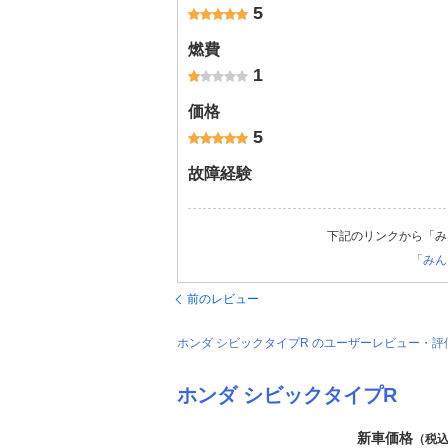
5
燃費
1
価格
5
故障経験
下記のリンクから「み
「みん
前のレビュー
ホンダ シビックタイプR のユーザーレビュー・
ホンダ シビックタイプR
新車価格
（税