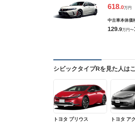
618
.0
万円
中古車本体価
129
.9
万円
〜
シビックタイプRを見た人は
トヨタ プリウス
トヨタ ア