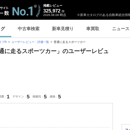
掲載レビュー
325,972
件
時点
※新車カタログのある自動車総合情報
2026.08.09
ログ
中古車検索
新車見積り
車買取
ニュース
イプR
ユーザーレビュー・評価一覧
普通に走るスポーツカー
普通に走るスポーツカー」のユーザーレビュ
1
5
5
5
燃費
デザイン
積載性
価格