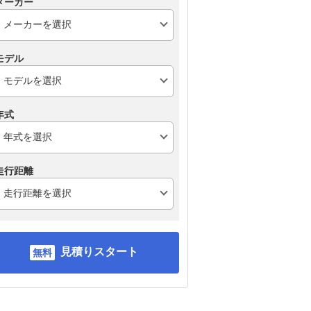
メーカー
モデル
年式
走行距離
見積りスタート