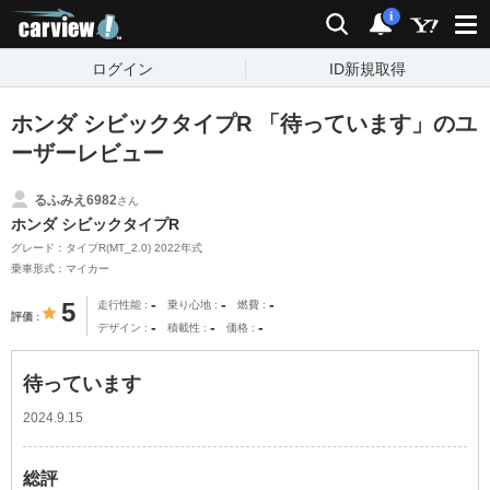
carview!
検索
通知
i
ログイン
ID新規取得
ホンダ シビックタイプR 「待っています」のユ
ーザーレビュー
るふみえ6982
さん
ホンダ シビックタイプR
グレード：タイプR(MT_2.0) 2022年式
乗車形式：マイカー
-
-
-
5
走行性能
乗り心地
燃費
評価
-
-
-
デザイン
積載性
価格
待っています
2024.9.15
総評