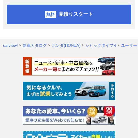
見積りスタート
carview!
新車カタログ
ホンダ(HONDA)
シビックタイプR
ユーザー