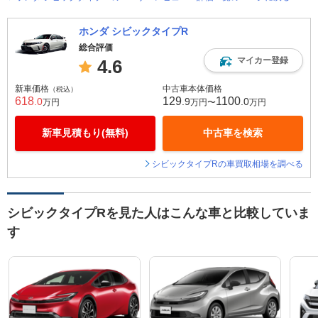
ホンダ シビックタイプR
総合評価
マイカー登録
4.6
新車価格
中古車本体価格
（税込）
618
129
1100
.0
.9
.0
万円
万円〜
万円
新車見積もり(無料)
中古車を検索
シビックタイプRの車買取相場を調べる
シビックタイプRを見た人はこんな車と比較していま
す