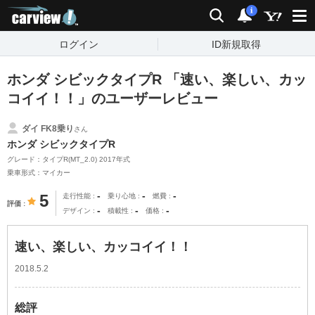
carview!
検索
通知
i
ログイン
ID新規取得
ホンダ シビックタイプR 「速い、楽しい、カッ
コイイ！！」のユーザーレビュー
ダイ FK8乗り
さん
ホンダ シビックタイプR
グレード：タイプR(MT_2.0) 2017年式
乗車形式：マイカー
-
-
-
5
走行性能
乗り心地
燃費
評価
-
-
-
デザイン
積載性
価格
速い、楽しい、カッコイイ！！
2018.5.2
総評