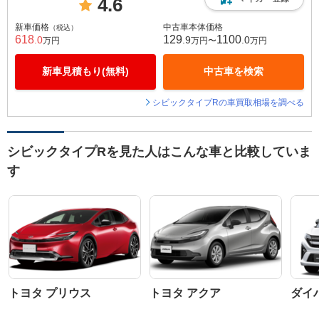
4.6
新車価格
中古車本体価格
（税込）
618
129
1100
.0
.9
.0
万円
万円〜
万円
新車見積もり(無料)
中古車を検索
シビックタイプRの車買取相場を調べる
シビックタイプRを見た人はこんな車と比較していま
す
トヨタ プリウス
トヨタ アクア
ダイ