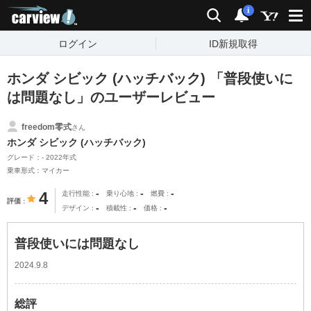
carview!
検索
通知
i
ログイン
ID新規取得
ホンダ シビック (ハッチバック) 「普段使いに
は問題なし」のユーザーレビュー
freedom零式
さん
ホンダ シビック (ハッチバック)
グレード：- 2022年式
乗車形式：マイカー
-
-
-
4
走行性能
乗り心地
燃費
評価
-
-
-
デザイン
積載性
価格
普段使いには問題なし
2024.9.8
総評