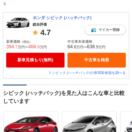
る
ホンダ シビック (ハッチバック)
総合評価
マイカー登録
4.7
新車価格
中古車本体価格
（税込）
394
466
64
638
.7
.0
.8
.9
万円〜
万円
万円〜
万円
新車見積もり(無料)
中古車を検索
シビック (ハッチバック)の車買取相場を調べる
シビック (ハッチバック)を見た人はこんな車と比較
しています