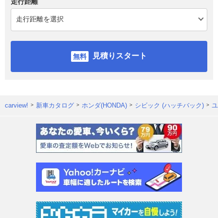
走行距離
見積りスタート
carview!
新車カタログ
ホンダ(HONDA)
シビック (ハッチバック)
ユ