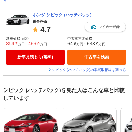
る
ホンダ シビック (ハッチバック)
総合評価
マイカー登録
4.7
新車価格
中古車本体価格
（税込）
394
466
64
638
.7
.0
.8
.9
万円〜
万円
万円〜
万円
新車見積もり(無料)
中古車を検索
シビック (ハッチバック)の車買取相場を調べる
シビック (ハッチバック)を見た人はこんな車と比較
しています