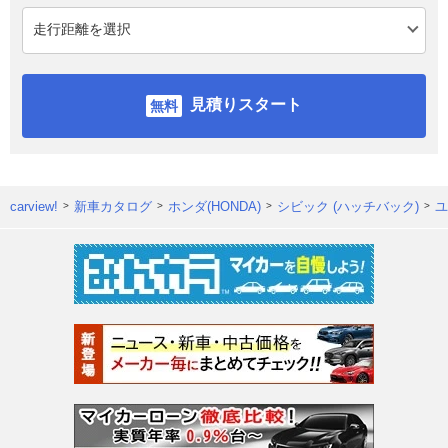
見積りスタート
carview!
新車カタログ
ホンダ(HONDA)
シビック (ハッチバック)
ユ