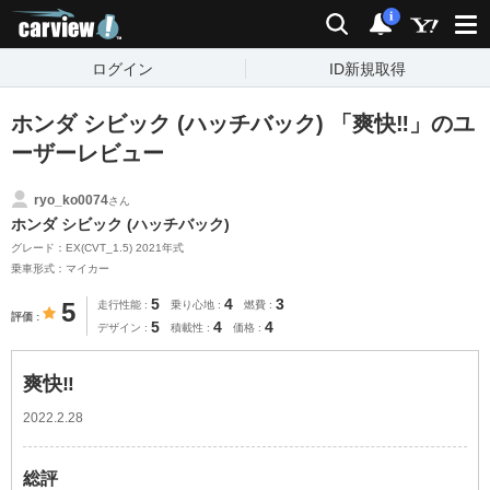
carview!
検索
通知
i
ログイン
ID新規取得
ホンダ シビック (ハッチバック) 「爽快‼️」のユ
ーザーレビュー
ryo_ko0074
さん
ホンダ シビック (ハッチバック)
グレード：EX(CVT_1.5) 2021年式
乗車形式：マイカー
5
4
3
5
走行性能
乗り心地
燃費
評価
5
4
4
デザイン
積載性
価格
爽快‼️
2022.2.28
総評