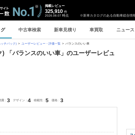
掲載レビュー
325,910
件
時点
※新車カタログのある自動車総合情報
2026.08.07
ログ
中古車検索
新車見積り
車買取
ニュース
ハッチバック)
ユーザーレビュー・評価一覧
バランスのいい車
ック) 「バランスのいい車」のユーザーレビュ
3
4
5
3
燃費
デザイン
積載性
価格