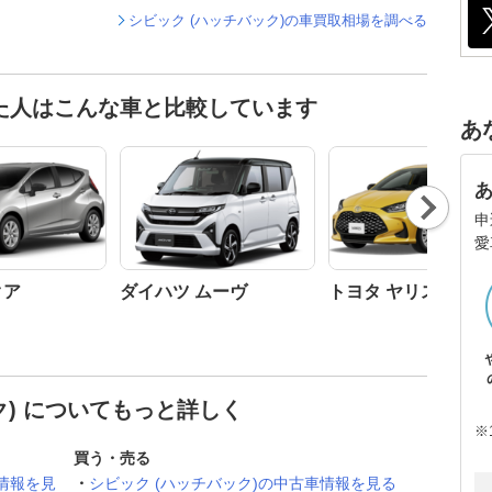
シビック (ハッチバック)の車買取相場を調べる
見た人はこんな車と比較しています
あ
Nex
t
申
愛
クア
ダイハツ ムーヴ
トヨタ ヤリス
ク) についてもっと詳しく
※
買う・売る
情報を見
シビック (ハッチバック)の中古車情報を見る