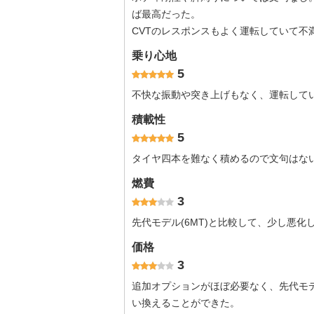
ば最高だった。
CVTのレスポンスもよく運転していて不
乗り心地
5
不快な振動や突き上げもなく、運転して
積載性
5
タイヤ四本を難なく積めるので文句はな
燃費
3
先代モデル(6MT)と比較して、少し悪化
価格
3
追加オプションがほぼ必要なく、先代モ
い換えることができた。