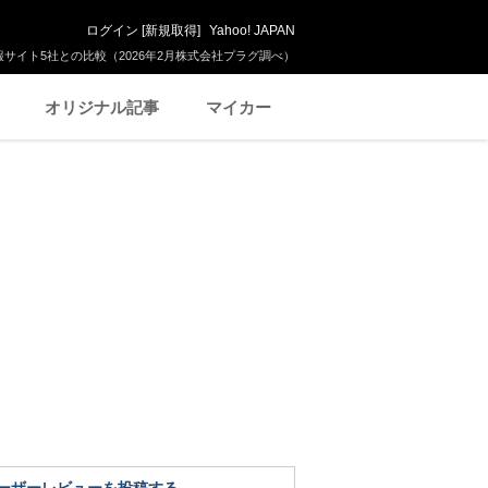
ログイン
[
新規取得
]
Yahoo! JAPAN
サイト5社との比較（2026年2月株式会社プラグ調べ）
オリジナル記事
マイカー