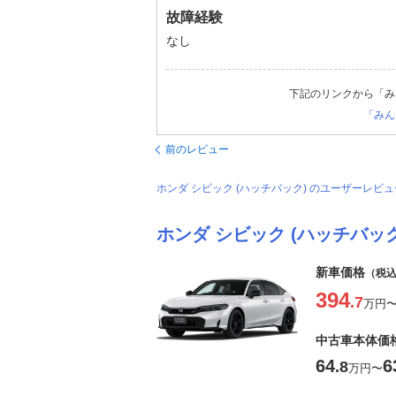
故障経験
なし
下記のリンクから「み
「みん
前のレビュー
ホンダ シビック (ハッチバック) のユーザーレ
ホンダ シビック (ハッチバック
新車価格
（税
394
.7
万円
中古車本体価
64
6
.8
万円
〜