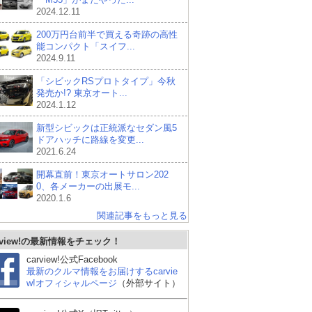
2024.12.11
200万円台前半で買える奇跡の高性
能コンパクト「スイフ...
2024.9.11
「シビックRSプロトタイプ」今秋
発売か!? 東京オート...
2024.1.12
新型シビックは正統派なセダン風5
ドアハッチに路線を変更...
2021.6.24
開幕直前！東京オートサロン202
0、各メーカーの出展モ...
2020.1.6
関連記事をもっと見る
rview!の最新情報をチェック！
carview!公式Facebook
最新のクルマ情報をお届けするcarvie
w!オフィシャルページ
（外部サイト）