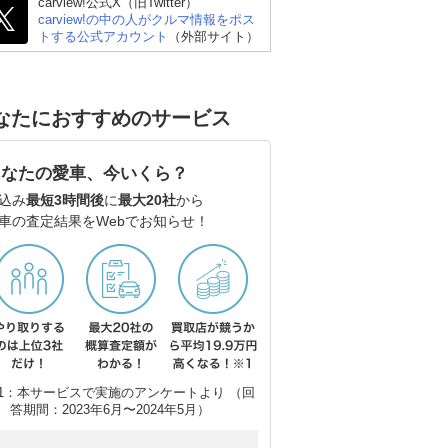
carview!公式X（旧Twitter）
carview!の中の人がクルマ情報をポス
トする公式アカウント
（外部サイト）
なたにおすすめのサービス
あなたの愛車、今いくら？
込み
最短3時間後
に
最大20社
から
車の査定結果をWebでお知らせ！
スズキ アルト
スズキ スイフト
ダ
1：本サービスで実施のアンケートより （回
答期間：2023年6月〜2024年5月）