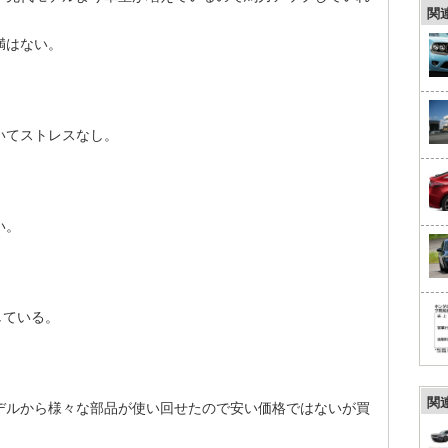
関
満はない。
いてストレスなし。
い。
している。
関
デルから様々な部品が使い回せたので安い価格ではないが買