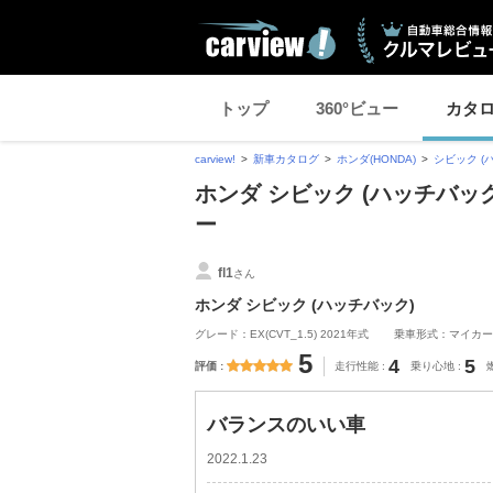
トップ
360°ビュー
カタ
carview!
新車カタログ
ホンダ(HONDA)
シビック (
ホンダ シビック (ハッチバ
ー
fl1
さん
ホンダ シビック (ハッチバック)
グレード：EX(CVT_1.5) 2021年式
乗車形式：マイカー
5
4
5
評価
走行性能
乗り心地
バランスのいい車
2022.1.23