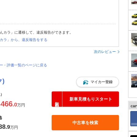
んカラ」に遷移して、違反報告ができます。
カラ」から、違反報告をする
次のレビュー
ビュー・評価一覧のページに戻る
)
マイカー登録
込）
新車見積もりスタート
466
.0
〜
万円
ca
格
中古車を検索
38
.9
万円