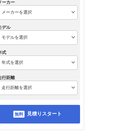
メーカー
モデル
年式
走行距離
見積りスタート