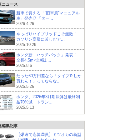
連ニュース
新車で買える「“旧車風”マニュアル
車」発売!? 「ター...
2026.4.26
やっぱりハイブリッドこそ無敵！
ガソリン高騰に苦しむア...
2025.10.29
ホンダ新「ハッチバック」発表！
全長4.5m×全幅1....
2025.8.6
たった60万円差なら「タイプＲしか
買わん！」ってならな...
2025.5.26
ホンダ、2026年3月期決算は最終利
益70%減 トラン...
2025.5.13
連編集記事
【爆速で応募満員】ミツオカの新型
「M55」がまたやった...