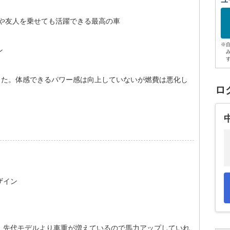
ユ
族や友人を乗せても活躍できる最高の車
※
ン
った。体感できるパワー感は向上していないが燃費は悪化し
ロ
ザイン
。先代モデルより車重が増えているので馬力アップしていれ