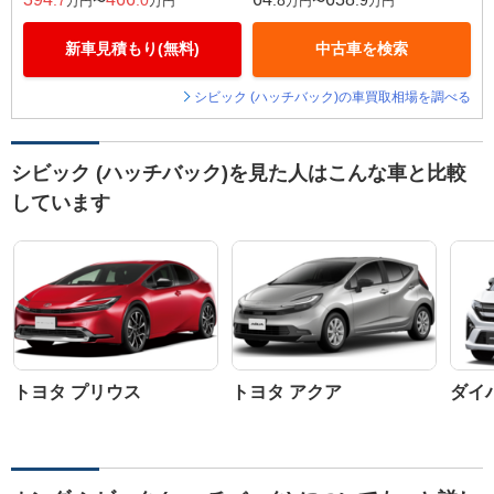
.7
.0
.8
.9
万円〜
万円
万円〜
万円
新車見積もり(無料)
中古車を検索
シビック (ハッチバック)の車買取相場を調べる
シビック (ハッチバック)を見た人はこんな車と比較
しています
トヨタ プリウス
トヨタ アクア
ダイ