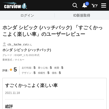
carview!
検索
通知
i
ログイン
ID新規取得
ホンダ シビック (ハッチバック) 「すごくかっ
こよく楽しい車」のユーザーレビュー
cb＿luche_cvi
さん
ホンダ シビック (ハッチバック)
グレード：EX(MT_1.5) 2021年式
乗車形式：マイカー
5
5
5
5
走行性能
乗り心地
燃費
評価
5
5
5
デザイン
積載性
価格
すごくかっこよく楽しい車
2021.11.18
総評