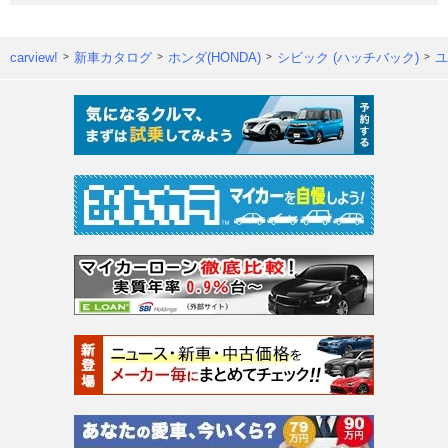
carview!
新車カタログ
ホンダ(HONDA)
シビック (ハッチバック)
ユ