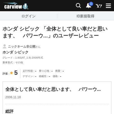
carview!
検索
通知
i
ログイン
ID新規取得
ホンダ シビック 「全体として良い車だと思い
ます、 パワーウ...」のユーザーレビュー
ニックネーム非公開
さん
ホンダ シビック
グレード：1.8G(AT_1.8) 2006年式
乗車形式：その他
-
-
-
5
走行性能
乗り心地
燃費
評価
-
-
-
デザイン
積載性
価格
全体として良い車だと思います、 パワーウ...
2006.11.18
総評