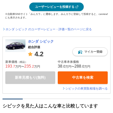
ユーザーレビューを投稿する
※自動車SNSサイト「みんカラ」に遷移します。みんカラに登録して投稿すると、carview!
にも表示されます。
ホンダ シビック のユーザーレビュー・評価一覧のページに戻る
ホンダ シビック
総合評価
マイカー登録
4.2
新車価格
中古車本体価格
（税込）
193
235
38
288
.7
.2
.0
.0
万円〜
万円
万円〜
万円
新車見積もり(無料)
中古車を検索
シビックの車買取相場を調べる
シビックを見た人はこんな車と比較しています