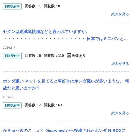
回答数：
1
閲覧数：
0
回答受付中
続きを見る
セダンは絶滅危惧種などと言われていますが。
・・・・・・・・・・・・・・・・・・・・ 日本ではミニバンとＳ
ＵＶしか売れない。 セダンはオワコンなどと言われていますが。 で
2026.8.7
すがプリウスて売れている...
回答数：
6
閲覧数：
110
画像あり
回答受付中
続きを見る
ホンダ嫌い ネットを見てると車好きはホンダ嫌いが多いような。 何
故だと思いますか？
2026.8.6
回答数：
7
閲覧数：
63
回答受付中
続きを見る
かきゅうきのこしょう ※carview!から投稿されたホンダ N-BOXに