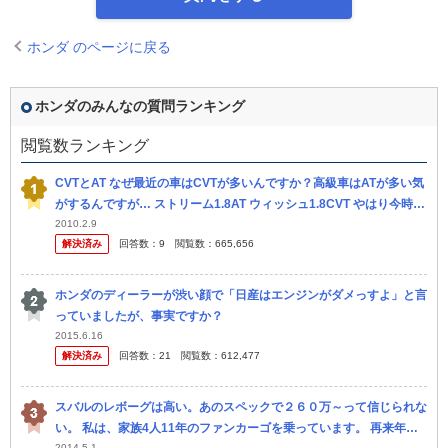
ホンダ のページに戻る
ホンダのみんなの質問ランキング
閲覧数ランキング
CVTとAT なぜ最近の車はCVTが多いんですか？高級車はATが多い気
がするんですが… ストリーム1.8AT ウィッシュ1.8CVT やはり今時買
うならCVTですよね？違いって何でどっちがいいん...
2010.2.9
解決済み
回答数：
9
閲覧数：
665,656
ホンダのディーラーが渋い顔で「日産はエンジンがダメっすよ」と言
っていましたが、事実ですか？
2015.6.16
解決済み
回答数：
21
閲覧数：
612,477
スバルのレボーグは高い。あのスペックで２６０万～って信じられな
い。 私は、家族4人11年のファンカーゴを乗っています。 再来年に
2014.5.1