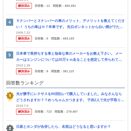
は買い換えたいと思い、色んな車を検討しています。 10年前に
解決済み
回答数：
12
閲覧数：
494,491
は、...
５ナンバーと３ナンバーの車のメリット、デメリットを教えてくださ
い！ うちの車はＨ７年車です。 先日ボンネットから白い煙がでたの
で、中古車への買い替えを検討しています。 私３２歳、主人３４歳
2009.7.22
解決済み
回答数：
6
閲覧数：
493,165
で家...
日本車で長持ちする車と短命な車のメーカーをお教え下さい。 メー
カーはエンジンについては20万ｋｍ走ることを想定して作られてい
ると聞きます。 実際に車を所有されて寿命の短い車・長い車がある
2010.1.29
解決済み
回答数：
8
閲覧数：
381,115
と思い...
回答数ランキング
夫が勝手にレクサスを60回払いで購入していました。みなさんなら
どうされますか？？めっちゃムカつきます。 子供2人で夫が手取り月
28万、私が月8万円です。 夫がレクサスGS？を60回払いで購入し
2019.7.9
解決済み
回答数：
723
閲覧数：
279,467
や...
日産とホンダが合併したら、名前はどうなると思いますか？