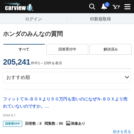
carview!
検索
通知
i
ログイン
ID新規取得
ホンダのみんなの質問
すべて
回答受付中
解決済み
205,241
件中1～10件を表示
フィットてＮ‐ＢＯＸより５０万円も安いのになぜＮ‐ＢＯＸより売
れていないのですか。
・・・・・・・・・・・・・・・・・・・・・・・・・・・・・・・
2026.8.7
確かに軽自動車は維持費が安いで...
回答数：
8
閲覧数：
86
画像あり
回答受付中
続きを見る