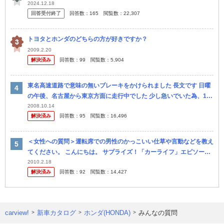
2024.12.18
回答受付終了
回答数：
165
閲覧数：
22,307
トヨタとホンダのどちらの方が好きですか？
2009.2.20
解決済み
回答数：
99
閲覧数：
5,904
東名高速道路で意味の無いブレーキをかけられました 長文です 日曜
の午後、名古屋から東京方面に走行中でした 少し急いでいた為、130
km台後半のスピードで走行していました 追い越し斜線を走行し
2008.10.14
解決済み
回答数：
95
閲覧数：
16,496
て、...
＜女性への質問＞運転席での男性のかっこいい仕草や言動などを教え
てください。 こんにちは。 サプライズ！「カーライフ」エピソード
編集スタッフです。 カーライフにまつわる「サプライズエピソー
2010.2.18
解決済み
回答数：
92
閲覧数：
14,427
ド」...
carview!
新車カタログ
ホンダ(HONDA)
みんなの質問