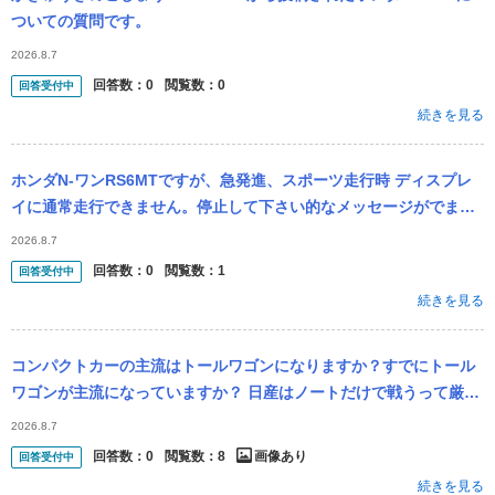
ついての質問です。
2026.8.7
回答数：
0
閲覧数：
0
回答受付中
続きを見る
ホンダN-ワンRS6MTですが、急発進、スポーツ走行時 ディスプレ
イに通常走行できません。停止して下さい的なメッセージがでます
が、これは何故なのかと？異常が有りなのでしょうか？
2026.8.7
回答数：
0
閲覧数：
1
回答受付中
続きを見る
コンパクトカーの主流はトールワゴンになりますか？すでにトール
ワゴンが主流になっていますか？ 日産はノートだけで戦うって厳し
いでしょ。 ↓ホンダはトールワゴンカテゴリーに参戦を検討中。 ホ
2026.8.7
ンダは...
回答数：
0
閲覧数：
8
画像あり
回答受付中
続きを見る