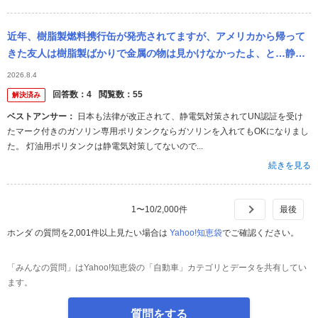
近年、樹脂製燃料携行缶が発売されてますが、アメリカから帰って
きた友人は樹脂製ばかりで金属の物は見かけなかったよ、と…静電
気は日本よりすごいのになぜ、プラ製か不思議だと言っていたくら
2026.8.4
いです。 もし...
回答数：
4
閲覧数：
55
解決済み
ベストアンサー：
日本も法律が改正されて、静電気対策されてUN認証を受け
たマーク付きのガソリン専用ポリタンクならガソリンを入れてもOKになりまし
た。 灯油用ポリタンクは静電気対策してないので...
続きを見る
1
〜
10
/
2,000
件
ホンダ の質問を2,001件以上見たい場合は
Yahoo!知恵袋
でご確認ください。
「みんなの質問」はYahoo!知恵袋の「自動車」カテゴリとデータを共有してい
ます。
質問をする