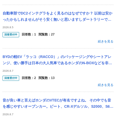
自動車部でDC2インテグラをよく見るのはなぜですか？ 以前は安か
ったかもしれませんがそう安く無いと思いますしダートラリーで流
れてくるのを見ているんですが買えるならFFより四駆の方がいい気
2026.8.5
がします...
回答数：
1
閲覧数：
27
回答受付中
続きを見る
BYDの軽EV「ラッコ（RACCO）」のパッケージングやシートアレ
ンジ、使い勝手は日本の大人気車であるホンダのN-BOXなどを非常
に細かく研究・踏襲しており、 「参考にした（あるいは似てい
2026.8.7
る）」...
回答数：
2
閲覧数：
13
回答受付中
続きを見る
音が良い車と言えばホンダのVTECが有名ですよね。 その中でも音
を感じやすいオープンカー。ビート、CR-Xデルソル、S2000、S66
0が最高ですか？
2026.8.7