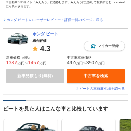
※自動車SNSサイト「みんカラ」に遷移します。みんカラに登録して投稿すると、carview!
にも表示されます。
ホンダ ビート のユーザーレビュー・評価一覧のページに戻る
ホンダ ビート
総合評価
マイカー登録
4.3
新車価格
中古車本体価格
（税込）
138
145
49
350
.8
.0
.0
.0
万円〜
万円
万円〜
万円
新車見積もり(無料)
中古車を検索
ビートの車買取相場を調べる
ビートを見た人はこんな車と比較しています