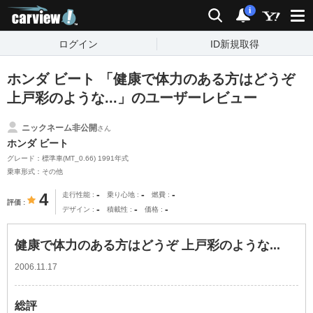
carview!
検索
通知
i
ログイン
ID新規取得
ホンダ ビート 「健康で体力のある方はどうぞ
上戸彩のような...」のユーザーレビュー
ニックネーム非公開
さん
ホンダ ビート
グレード：標準車(MT_0.66) 1991年式
乗車形式：その他
-
-
-
4
走行性能
乗り心地
燃費
評価
-
-
-
デザイン
積載性
価格
健康で体力のある方はどうぞ 上戸彩のような...
2006.11.17
総評