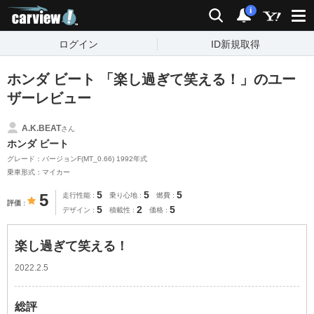
carview!
検索
通知
i
ログイン
ID新規取得
ホンダ ビート 「楽し過ぎて笑える！」のユー
ザーレビュー
A.K.BEAT
さん
ホンダ ビート
グレード：バージョンF(MT_0.66) 1992年式
乗車形式：マイカー
5
5
5
5
走行性能
乗り心地
燃費
評価
5
2
5
デザイン
積載性
価格
楽し過ぎて笑える！
2022.2.5
総評