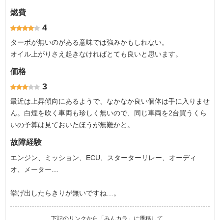
燃費
4
ターボが無いのがある意味では強みかもしれない。
オイル上がりさえ起きなければとても良いと思います。
価格
3
最近は上昇傾向にあるようで、なかなか良い個体は手に入りませ
ん。白煙を吹く車両も珍しく無いので、同じ車両を2台買うくら
いの予算は見ておいたほうが無難かと。
故障経験
エンジン、ミッション、ECU、スターターリレー、オーディ
オ、メーター…
挙げ出したらきりが無いですね…。
下記のリンクから「みんカラ」に遷移して、