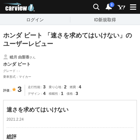
carview!
検索
通知
i
ログイン
ID新規取得
ホンダ ビート 「速さを求めてはいけない」の
ユーザーレビュー
睦月 由梨香
さん
ホンダ ビート
グレード：-
乗車形式：マイカー
3
2
4
3
走行性能
乗り心地
燃費
評価
4
1
3
デザイン
積載性
価格
速さを求めてはいけない
2021.2.24
総評