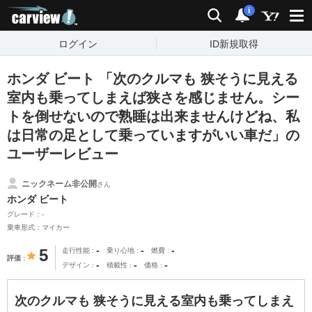
carview!
検索
通知
i
ログイン
ID新規取得
ホンダ ビート 「次のクルマも 狭そうに見える
室内も乗ってしまえば狭さを感じません。シー
トを倒せないので熟睡は出来ませんけどね、私
は日常の足として乗っていますがいい車だ」の
ユーザーレビュー
ニックネーム非公開
さん
ホンダ ビート
グレード：-
乗車形式：マイカー
-
-
-
5
走行性能
乗り心地
燃費
評価
-
-
-
デザイン
積載性
価格
次のクルマも 狭そうに見える室内も乗ってしまえ