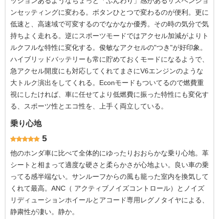
ッションあるようなちょっと「ふんわり」感があるサスペンショ
ンセッティングに変わる。ボタンひとつで変わるのが便利。更に
低速と、高速域で可変するのでなかなか優秀。その時の気分で気
持ちよく走れる。逆にスポーツモードではアクセル加減がよりト
ルクフルな特性に変化する。俊敏なアクセルの"つき"が好印象。
ハイブリッドバッテリーも常に貯めておくモードになるようで、
急アクセル開度にも対応してくれてまさにV6エンジンのような
大トルク演出をしてくれる。Econモードもついてるので燃費重
視にしたければ、車に任せてより低燃費に振った特性にも変化す
る、スポーツ性とエコ性を、上手く両立している。
乗り心地
5
他のホンダ車に比べて全体的にゆったりおおらかな乗り心地。革
シートと相まって適度な硬さと柔らかさが心地よい。良い車の乗
ってる感半端ない。サンルーフからの風も籠った室内を換気して
くれて最高。ANC（ アクティブノイズコントロール）とノイズ
リディューションホイールとアコード専用レグノタイヤによる、
静粛性が凄い。静か。