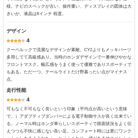
様。ナビのスペックが古い、操作重い、ディスプレイの図体は大
きいが、液晶は8インチ 程度。
デザイン
4
クーペルックで流麗なデザインが素敵。CY2よりもメッキパーツ
多用してて高級感あり。当時のホンダデザインで一番伸びやかな
フロントマスク。幅広感をうまく使って優雅でありスポーティで
もある。ただ一つ、テールライトだけ野暮ったい点がマイナス
点。
走行性能
4
可もなく不可もなく良いという印象（平均点が高いという意味
で。）アダプティブダンパーによる電子制御サスが良く出来てい
る。ノーマル時はホンダ車らしいスポーティで路面状況をよく伝
えつつも不快に感じない良い足。コンフォート時には更にワンク