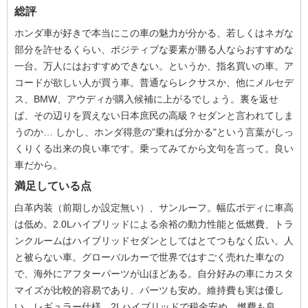
総評
ホンダ車が好きで本当にこの車の魅力が分かる、若しくはネガな
部分を許せるくらい、ポジティブな要素が勝る人ならおすすめな
一台。万人にはおすすめできない。というか、指名買いの車。ア
コードが欲しい人が買う車。普通ならレクサスか、他にメルセデ
ス、BMW、アウディが購入候補に上がるでしょう。裏を返せ
ば、その辺りを買えない日本庶民の高級？セダンと言われてしま
うのか… しかし、ホンダ得意の"乗れば分かる"という言葉がしっ
くりくる出来の良い車です。乗ってみてから文句を言って。良い
車だから。
満足している点
白革内装（前期しか設定無い）、サンルーフ。幅広ボディに車高
は低め。2.0Lハイブリッドによる余裕の動力性能と低燃費、トラ
ンクルームはハイブリッドセダンとしてはとてつもなく広い。人
と被らない車。グローバルカーで世界ではすごく売れた車なの
で、海外にアフターパーツが山ほどある。自分好みの車にカスタ
マイズが比較的容易であり、パーツも安め。維持費も実は優し
い。レギュラー仕様、2Lハイブリッドで税金安め、燃費も良