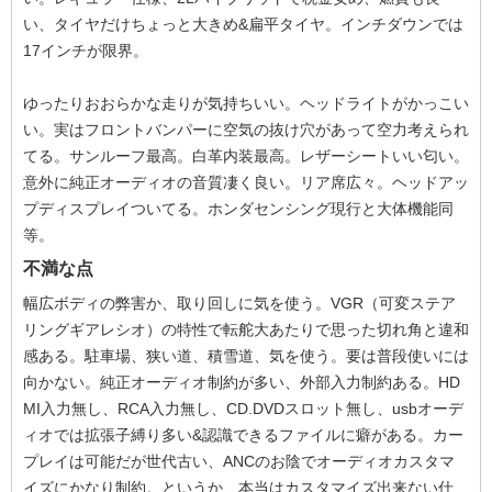
い、タイヤだけちょっと大きめ&扁平タイヤ。インチダウンでは
17インチが限界。
ゆったりおおらかな走りが気持ちいい。ヘッドライトがかっこい
い。実はフロントバンパーに空気の抜け穴があって空力考えられ
てる。サンルーフ最高。白革内装最高。レザーシートいい匂い。
意外に純正オーディオの音質凄く良い。リア席広々。ヘッドアッ
プディスプレイついてる。ホンダセンシング現行と大体機能同
等。
不満な点
幅広ボディの弊害か、取り回しに気を使う。VGR（可変ステア
リングギアレシオ）の特性で転舵大あたりで思った切れ角と違和
感ある。駐車場、狭い道、積雪道、気を使う。要は普段使いには
向かない。純正オーディオ制約が多い、外部入力制約ある。HD
MI入力無し、RCA入力無し、CD.DVDスロット無し、usbオーデ
ィオでは拡張子縛り多い&認識できるファイルに癖がある。カー
プレイは可能だが世代古い、ANCのお陰でオーディオカスタマ
イズにかなり制約。というか、本当はカスタマイズ出来ない仕