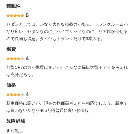
積載性
5
セダンとしては、かなり大きな積載力がある。トランクルームか
なり広い。セダンなのに、ハイブリッドなのに、リア席が倒せる
ので長物も得意。タイヤもトランクだけで3本入る。
燃費
4
前型CR7の方が燃費は良いが、こんなに幅広大型ボディを考えれ
ば充分だろう。
価格
4
新車価格は高いが、現在の物価高考えたら相応でしょう。新車で
は買わないかな‥465万円普通に良いお値段
故障経験
まだ無し