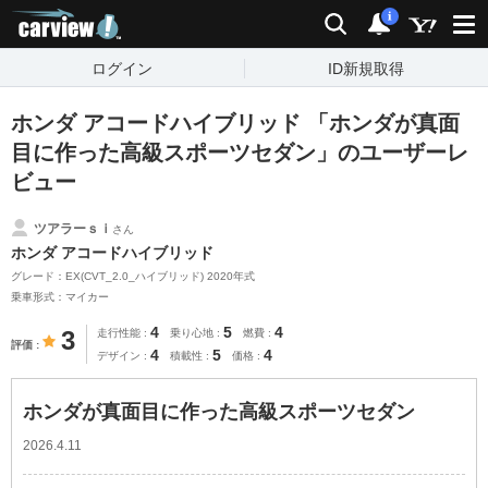
carview!
検索
通知
i
ログイン
ID新規取得
ホンダ アコードハイブリッド 「ホンダが真面
目に作った高級スポーツセダン」のユーザーレ
ビュー
ツアラーｓｉ
さん
ホンダ アコードハイブリッド
グレード：EX(CVT_2.0_ハイブリッド) 2020年式
乗車形式：マイカー
4
5
4
3
走行性能
乗り心地
燃費
評価
4
5
4
デザイン
積載性
価格
ホンダが真面目に作った高級スポーツセダン
2026.4.11