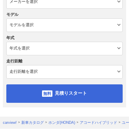
モデル
年式
走行距離
見積りスタート
carview!
新車カタログ
ホンダ(HONDA)
アコードハイブリッド
ユ