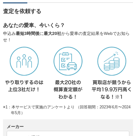
査定を依頼する
あなたの愛車、今いくら？
申込み
最短3時間後
に
最大20社
から愛車の査定結果をWebでお知ら
せ！
※1：本サービスで実施のアンケートより （回答期間：2023年6月〜2024
年5月）
メーカー