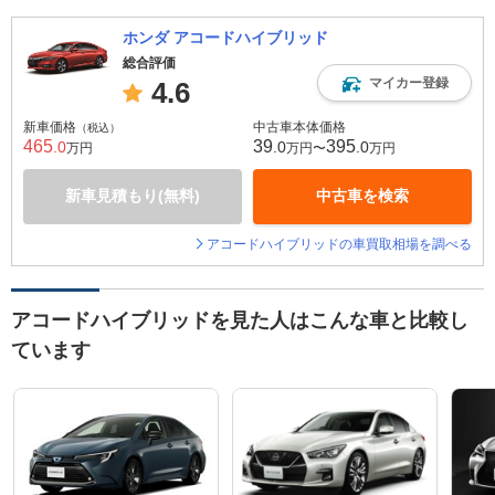
ホンダ アコードハイブリッド
総合評価
マイカー登録
4.6
新車価格
中古車本体価格
（税込）
465
39
395
.0
.0
.0
万円
万円〜
万円
新車見積もり(無料)
中古車を検索
アコードハイブリッドの車買取相場を調べる
アコードハイブリッドを見た人はこんな車と比較し
ています