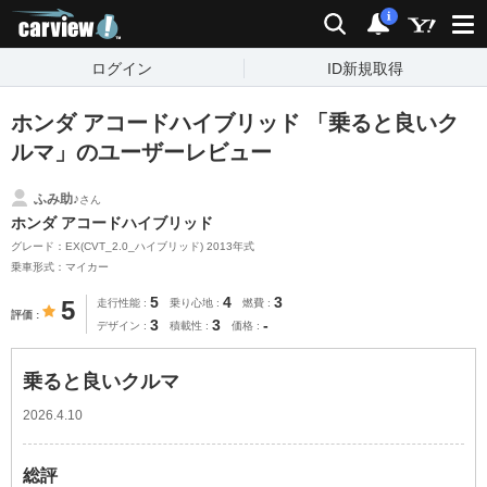
carview!
検索
通知
i
ログイン
ID新規取得
ホンダ アコードハイブリッド 「乗ると良いク
ルマ」のユーザーレビュー
ふみ助♪
さん
ホンダ アコードハイブリッド
グレード：EX(CVT_2.0_ハイブリッド) 2013年式
乗車形式：マイカー
5
4
3
5
走行性能
乗り心地
燃費
評価
3
3
-
デザイン
積載性
価格
乗ると良いクルマ
2026.4.10
総評