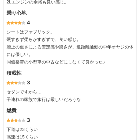
2Lエンジンの余裕も良い感じ。
乗り心地
4
シートはファブリック。
硬すぎず柔らかすぎずで、良い感じ。
腰上の重さによる安定感や楽さが、遠距離通勤の中年オヤジの体
には優しい。
同価格帯の小型車の中古などにしなくて良かった♪
積載性
3
セダンですから…
子連れの家族で旅行は厳しいだろうな
燃費
3
下道は23くらい
高速は15くらい