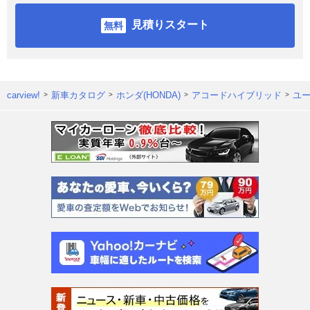
見積りスタート
carview!
新車カタログ
ホンダ(HONDA)
アコードハイブリッド
ユ