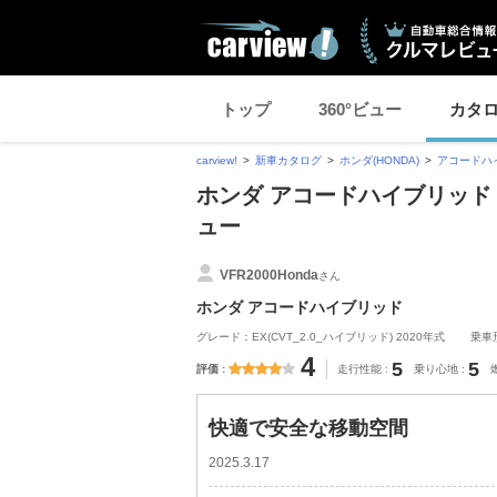
トップ
360°ビュー
カタ
carview!
新車カタログ
ホンダ(HONDA)
アコードハ
ホンダ アコードハイブリッド
ュー
VFR2000Honda
さん
ホンダ アコードハイブリッド
グレード：EX(CVT_2.0_ハイブリッド) 2020年式
乗車
4
5
5
評価
走行性能
乗り心地
快適で安全な移動空間
2025.3.17