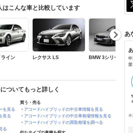
人はこんな車と比較しています
Nex
あ
t
イライン
レクサス LS
BMW 3シリーズ セ
申
愛
 についてもっと詳しく
買う・売る
ーを見る
アコードハイブリッドの中古車情報を見る
※
を見る
アコードハイブリッドの中古車相場情報を見る
アコードハイブリッドの買取相場を調べる
見る
似たタイプの車種を探す