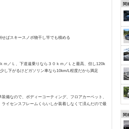
関
倒せばスキースノボ物干し竿でも積める
１ｋｍ／Ｌ、下道遠乗りなら３０ｋｍ／Ｌと最高、但し120k
Lと少し下がるけどガソリン車なら10km/L程度だから満足
標準装備なので、ボディーコーティング、フロアカーペット、
、ライセンスフレームくらいしか装着しなくて済んだので最
関