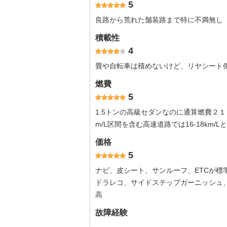
5
良路から荒れた舗装路まで特に不満無し
積載性
4
畳や自転車は積めないけど、リヤシート
燃費
5
1.5トンの高級セダンなのに通算燃費２
m/L区間を含む高速道路では16-18km/
価格
5
ナビ、皮シート、サンルーフ、ETCが
ドラレコ、サイドステップガーニッシュ
高
故障経験