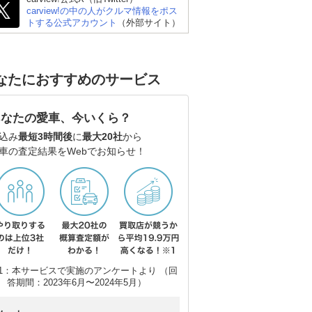
carview!の中の人がクルマ情報をポス
トする公式アカウント
（外部サイト）
なたにおすすめのサービス
あなたの愛車、今いくら？
ダン
レクサス ISハイブリッ
スバル WRX S4
レ
込み
最短3時間後
に
最大20社
から
車の査定結果をWebでお知らせ！
ド
ド
1：本サービスで実施のアンケートより （回
答期間：2023年6月〜2024年5月）