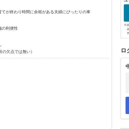
ユ
育てが終わり時間に余裕がある夫婦にぴったりの車
※
備の利便性
し
ロ
特有の欠点では無い）