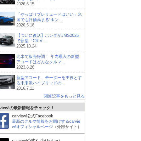
2026.6.15
「やっぱりプレリュードはいい」米
国でも評価高まる“ホン...
2026.5.18
【ついに復活】ホンダがJMS2025
で新型「CR-V ...
2025.10.24
北米で販売好調！ 年内導入の新型
アコードはどんなクルマ...
2023.8.28
新型アコード、モーターを主役とす
る未来派ハイブリッドの...
2016.7.11
関連記事をもっと見る
rview!の最新情報をチェック！
carview!公式Facebook
最新のクルマ情報をお届けするcarvie
w!オフィシャルページ
（外部サイト）
carview!公式X（旧Twitter）