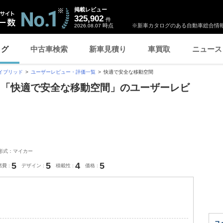
掲載レビュー
325,902
件
時点
※新車カタログのある自動車総合情報
2026.08.07
ログ
中古車検索
新車見積り
車買取
ニュース
イブリッド
ユーザーレビュー・評価一覧
快適で安全な移動空間
 「快適で安全な移動空間」のユーザーレビ
形式：マイカー
5
5
4
5
燃費
デザイン
積載性
価格