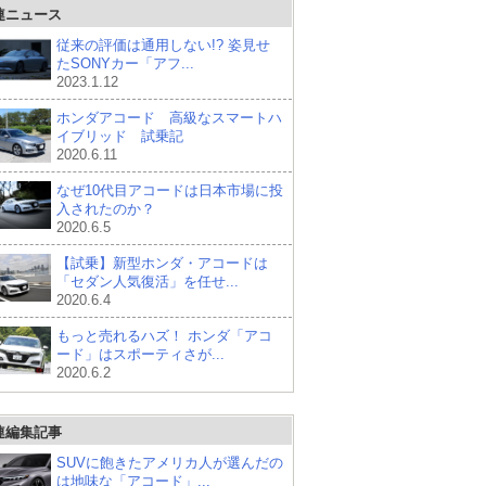
連ニュース
従来の評価は通用しない!? 姿見せ
たSONYカー「アフ...
2023.1.12
ホンダアコード 高級なスマートハ
イブリッド 試乗記
2020.6.11
なぜ10代目アコードは日本市場に投
入されたのか？
2020.6.5
【試乗】新型ホンダ・アコードは
「セダン人気復活」を任せ...
2020.6.4
もっと売れるハズ！ ホンダ「アコ
ード」はスポーティさが...
2020.6.2
連編集記事
SUVに飽きたアメリカ人が選んだの
は地味な「アコード」...