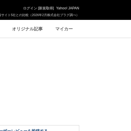
ログイン
[
新規取得
]
Yahoo! JAPAN
サイト5社との比較（2026年2月株式会社プラグ調べ）
オリジナル記事
マイカー