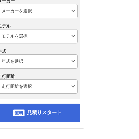
メーカー
モデル
年式
走行距離
見積りスタート