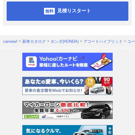
見積りスタート
carview!
新車カタログ
ホンダ(HONDA)
アコードハイブリッド
ユ