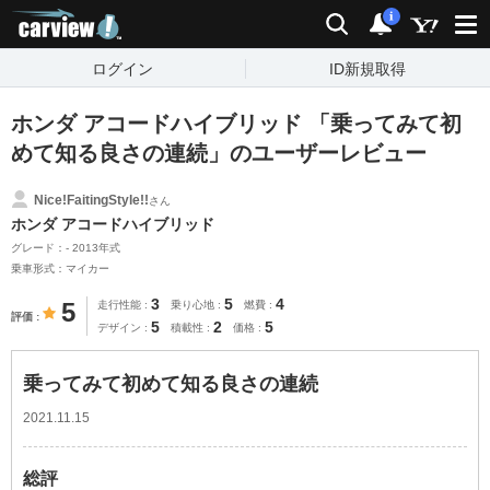
carview!
検索
通知
i
ログイン
ID新規取得
ホンダ アコードハイブリッド 「乗ってみて初
めて知る良さの連続」のユーザーレビュー
Nice!FaitingStyle!!
さん
ホンダ アコードハイブリッド
グレード：- 2013年式
乗車形式：マイカー
3
5
4
5
走行性能
乗り心地
燃費
評価
5
2
5
デザイン
積載性
価格
乗ってみて初めて知る良さの連続
2021.11.15
総評