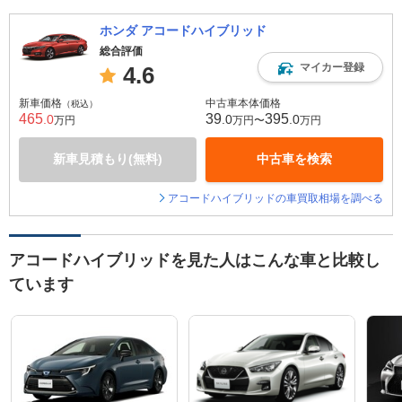
ホンダ アコードハイブリッド
総合評価
マイカー登録
4.6
新車価格
中古車本体価格
（税込）
465
39
395
.0
.0
.0
万円
万円〜
万円
新車見積もり(無料)
中古車を検索
アコードハイブリッドの車買取相場を調べる
アコードハイブリッドを見た人はこんな車と比較し
ています